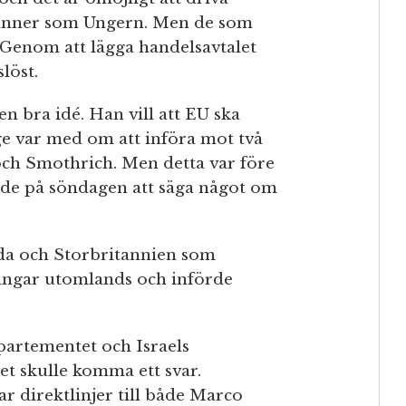
vänner som Ungern. Men de som
a: Genom att lägga handelsavtalet
slöst.
n bra idé. Han vill att EU ska
ge var med om att införa mot två
 och Smothrich. Men detta var före
de på söndagen att säga något om
ada och Storbritannien som
gångar utomlands och införde
artementet och Israels
t skulle komma ett svar.
r direktlinjer till både Marco