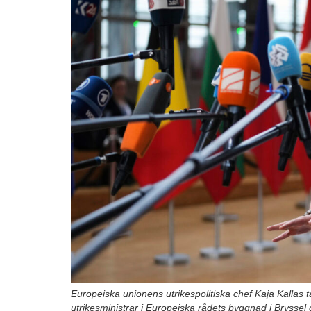
Europeiska unionens utrikespolitiska chef Kaja Kallas 
utrikesministrar i Europeiska rådets byggnad i Bryssel