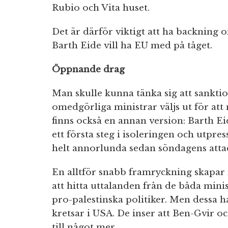
Rubio och Vita huset.
Det är därför viktigt att ha backning 
Barth Eide vill ha EU med på tåget.
Öppnande drag
Man skulle kunna tänka sig att sankti
omedgörliga ministrar väljs ut för att
finns också en annan version: Barth E
ett första steg i isoleringen och utpre
helt annorlunda sedan söndagens atta
En alltför snabb framryckning skapar in
att hitta uttalanden från de båda min
pro-palestinska politiker. Men dessa ha
kretsar i USA. De inser att Ben-Gvir 
till något mer.