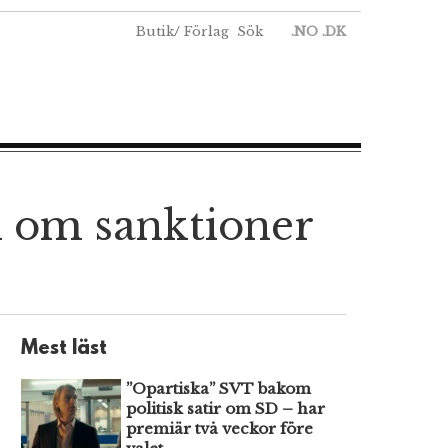
Butik
/
Förlag
Sök
.NO
.DK
n om sanktioner
Mest läst
”Opartiska” SVT bakom
politisk satir om SD – har
premiär två veckor före