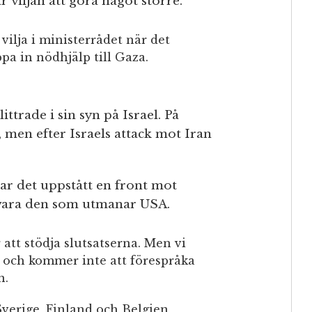
r viljan att göra något större.
vilja i ministerrådet när det
äppa in nödhjälp till Gaza.
ttrade i sin syn på Israel. På
, men efter Israels attack mot Iran
 har det uppstått en front mot
e vara den som utmanar USA.
att stödja slutsatserna. Men vi
l och kommer inte att förespråka
n.
Sverige, Finland och Belgien,