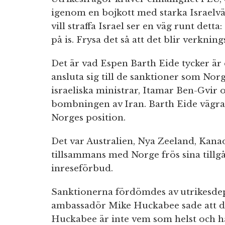
igenom en bojkott med starka Israel
vill straffa Israel ser en väg runt dett
på is. Frysa det så att det blir verkning
Det är vad Espen Barth Eide tycker är e
ansluta sig till de sanktioner som Nor
israeliska ministrar, Itamar Ben-Gvir
bombningen av Iran. Barth Eide vägra
Norges position.
Det var Australien, Nya Zeeland, Kan
tillsammans med Norge frös sina till
inreseförbud.
Sanktionerna fördömdes av utrikesdep
ambassadör Mike Huckabee sade att de
Huckabee är inte vem som helst och ha