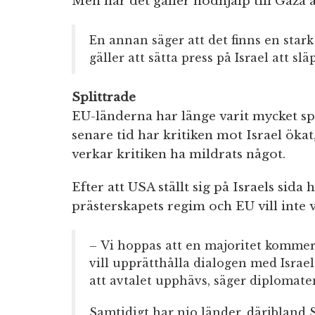
Men när det gäller nödhjälp till Gaza ä
En annan säger att det finns en stark 
gäller att sätta press på Israel att sl
Splittrade
EU-länderna har länge varit mycket spli
senare tid har kritiken mot Israel ökat
verkar kritiken ha mildrats något.
Efter att USA ställt sig på Israels sida
prästerskapets regim och EU vill int
– Vi hoppas att en majoritet kommer 
vill upprätthålla dialogen med Israe
att avtalet upphävs, säger diplomate
Samtidigt har nio länder, däribland 