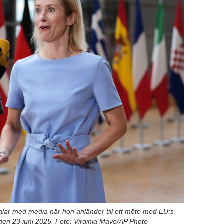
talar med media när hon anländer till ett möte med EU:s
 den 23 juni 2025. Foto: Virginia Mayo/AP Photo