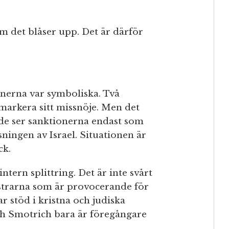
om det blåser upp. Det är därför
onerna var symboliska. Två
 markera sitt missnöje. Men det
ide ser sanktionerna endast som
ssningen av Israel. Situationen är
ck.
tern splittring. Det är inte svårt
istrarna som är provocerande för
r stöd i kristna och judiska
och Smotrich bara är föregångare