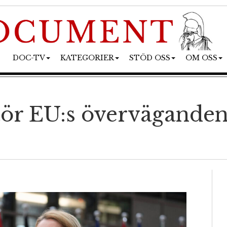
DOC-TV
KATEGORIER
STÖD OSS
OM OSS
tör EU:s övervägande