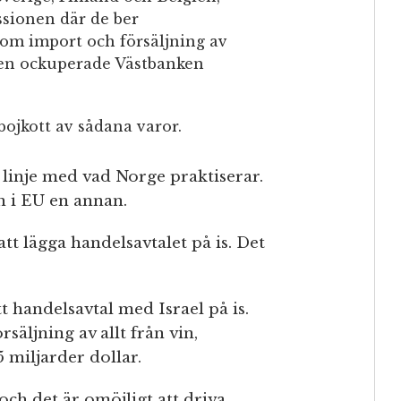
ssionen där de ber
om import och försäljning av
 den ockuperade Västbanken
bojkott av sådana varor.
 linje med vad Norge praktiserar.
n i EU en annan.
tt lägga handelsavtalet på is. Det
tt handelsavtal med Israel på is.
rsäljning av allt från vin,
5 miljarder dollar.
och det är omöjligt att driva