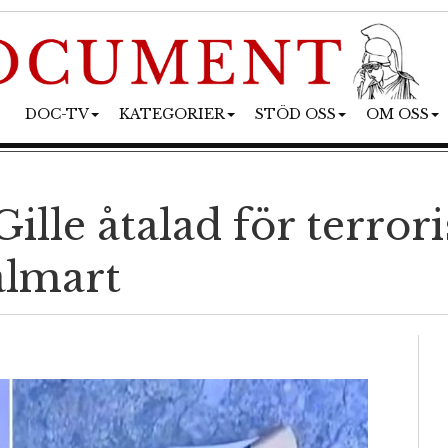
DOC-TV
KATEGORIER
STÖD OSS
OM OSS
ille åtalad för terror
almart