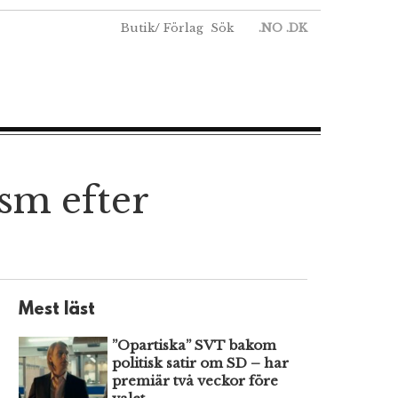
Butik
/
Förlag
Sök
.NO
.DK
ism efter
Mest läst
”Opartiska” SVT bakom
politisk satir om SD – har
premiär två veckor före