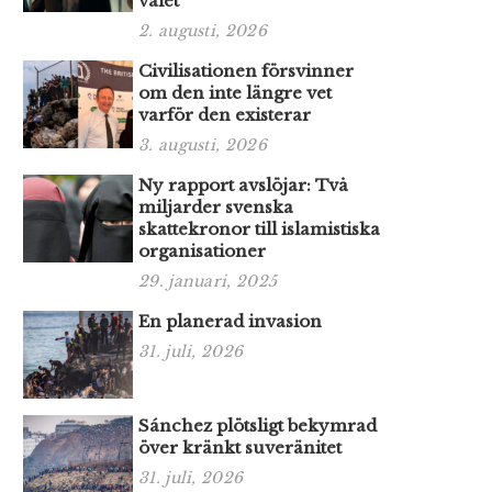
valet
2. augusti, 2026
Civilisationen försvinner
om den inte längre vet
varför den existerar
3. augusti, 2026
Ny rapport avslöjar: Två
miljarder svenska
skattekronor till islamistiska
organisationer
29. januari, 2025
En planerad invasion
31. juli, 2026
Sánchez plötsligt bekymrad
över kränkt suveränitet
31. juli, 2026