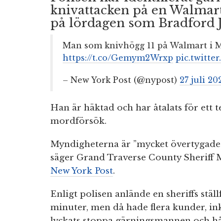
knivattacken på en Walmart
på lördagen som Bradford J
Man som knivhögg 11 på Walmart i M
https://t.co/Gemym2Wrxp
pic.twitt
– New York Post (@nypost)
27 juli 20
Han är häktad och har åtalats för ett te
mordförsök.
Myndigheterna är ”mycket övertygade”
säger Grand Traverse County Sheriff Mi
New York Post
.
Enligt polisen anlände en sheriffs ställ
minuter, men då hade flera kunder, i
lyckats stoppa gärningsmannen och h