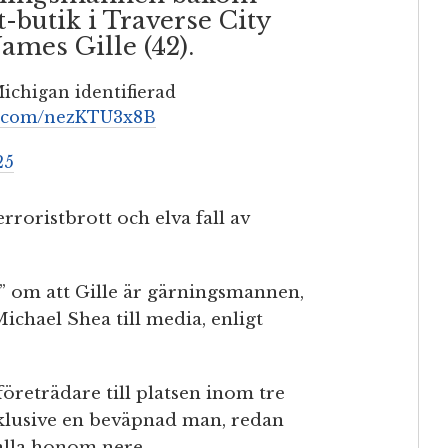
-butik i Traverse City
ames Gille (42).
ichigan identifierad
er.com/nezKTU3x8B
25
rroristbrott och elva fall av
 om att Gille är gärningsmannen,
chael Shea till media, enligt
företrädare till platsen inom tre
nklusive en beväpnad man, redan
ålla honom nere.