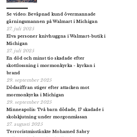
Se video: Beväpnad kund övermannade
gärningsmannen på Walmart i Michigan
27. juli 2025
Elva personer knivhuggna i Walmart-butik i
Michigan
27. juli 2025
En död och minst tio skadade efter
skottlossning i mormonkyrka - kyrkan i
brand
29. september 2025
Dödssiffran stiger efter attacken mot
mormonkyrka i Michigan
29. september 2025
Minneapolis: Två barn dödade, 17 skadade i
skolskjutning under morgonmässan
27. augusti 2025
Terroristmisstänkte Mohamed Sabry