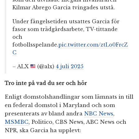
Kilmar Abrego Garcia tvingades utstå.
Under fängelsetiden utsattes Garcia för
fasor som trädgårdsarbete, TV-tittande
och
fotbollsspelande.
pic.twitter.com/ztLo0FrcZ
C
– ALX
(@alx)
4 juli 2025
Tro inte på vad du ser och hör
Enligt domstolshandlingar som lämnats in till
en federal domstol i Maryland och som
presenterats av bland andra
NBC News
,
MSMBC
, Politico, CBS News, ABC News och
NPR, ska Garcia ha upplevt: