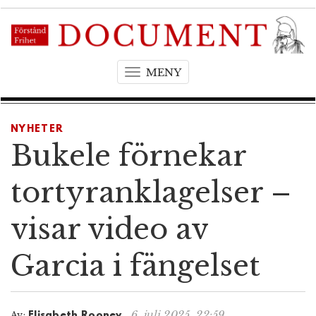
MENY
T
o
g
g
NYHETER
l
Bukele förnekar
e
n
tortyranklagelser –
a
v
visar video av
i
g
Garcia i fängelset
a
t
i
o
6. juli 2025, 22:59
Av:
Elisabeth Rooney