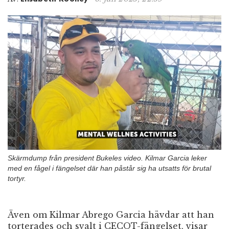
n
Skärmdump från president Bukeles video. Kilmar Garcia leker
med en fågel i fängelset där han påstår sig ha utsatts för brutal
tortyr.
Även om Kilmar Abrego Garcia hävdar att han
torterades och svalt i CECOT-fängelset, visar