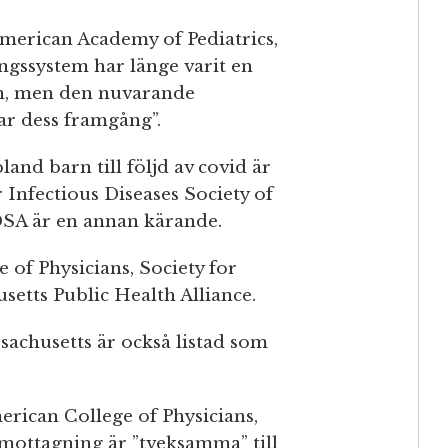
American Academy of Pediatrics,
ngssystem har länge varit en
an, men den nuvarande
ar dess framgång”.
land barn till följd av covid är
 Infectious Diseases Society of
DSA är en annan kärande.
 of Physicians, Society for
etts Public Health Alliance.
achusetts är också listad som
rican College of Physicians,
mottagning är ”tveksamma” till