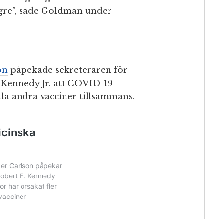
ängre”, sade Goldman under
on
påpekade sekreteraren för
. Kennedy Jr. att COVID-19-
lla andra vacciner tillsammans.