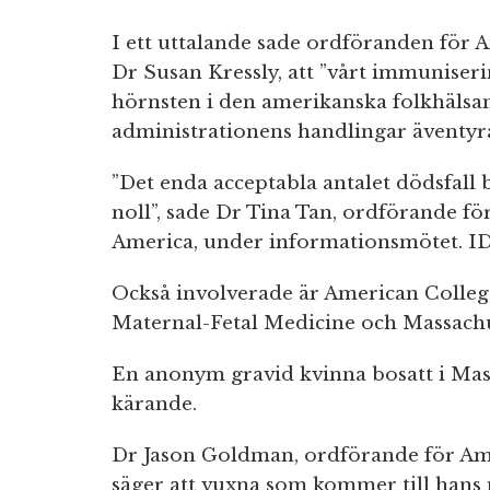
I ett uttalande sade ordföranden för 
Dr Susan Kressly, att ”vårt immuniseri
hörnsten i den amerikanska folkhäls
administrationens handlingar äventyr
”Det enda acceptabla antalet dödsfall b
noll”, sade Dr Tina Tan, ordförande för
America, under informationsmötet. I
Också involverade är American College
Maternal-Fetal Medicine och Massachus
En anonym gravid kvinna bosatt i Mass
kärande.
Dr Jason Goldman, ordförande för Ame
säger att vuxna som kommer till hans 