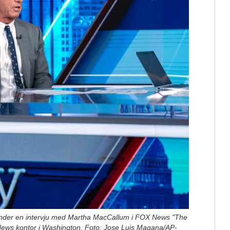
r under en intervju med Martha MacCallum i FOX News "The
News kontor i Washington. Foto: Jose Luis Magana/AP-