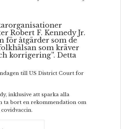
karorganisationer
r Robert F. Kennedy Jr.
m för åtgärder som de
 folkhälsan som kräver
ch korrigering”. Detta
agen till US District Court for
y, inklusive att sparka alla
ch ta bort en rekommendation om
 covidvaccin.