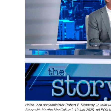
Hälso- och socialminister Robert F. Kennedy Jr. tala
Story with Martha MacCallum", 12 juni 2025, på FOX 