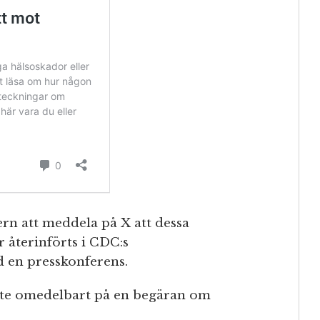
rn att meddela på X att dessa
återinförts i CDC:s
d en presskonferens.
inte omedelbart på en begäran om