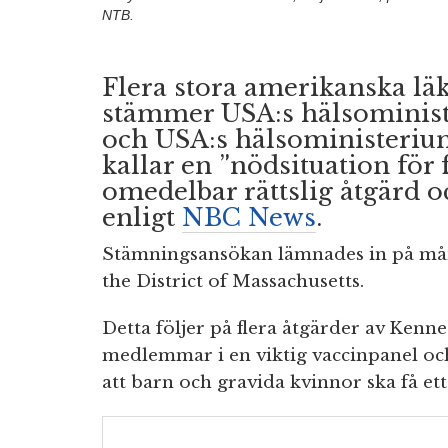
NTB.
Flera stora amerikanska lä
stämmer USA:s hälsoministe
och USA:s hälsoministeriu
kallar en ”nödsituation för
omedelbar rättslig åtgärd o
enligt
NBC News
.
Stämningsansökan lämnades in på månd
the District of Massachusetts.
Detta följer på flera åtgärder av Kenned
medlemmar i en viktig vaccinpanel o
att barn och gravida kvinnor ska få ett