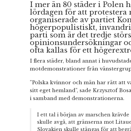
I mer än 80 städer i Polen 
lördagen för att protestera
organiserade av partiet Kon
högerpopulistiskt, invandri
parti som är det tredje störs
opinionsundersökningar o
ofta kallas för ett högerext
I flera städer, bland annat i huvudst
motdemonstrationer från vänstergrup
”Polska kvinnor och män har rätt att v
sitt eget hemland”, sade Krzysztof Bos
i samband med demonstrationerna.
I ett tal i början av marschen krävd
skulle avgå, att gränserna mot Litau
Slovakien skulle stängas för att beg