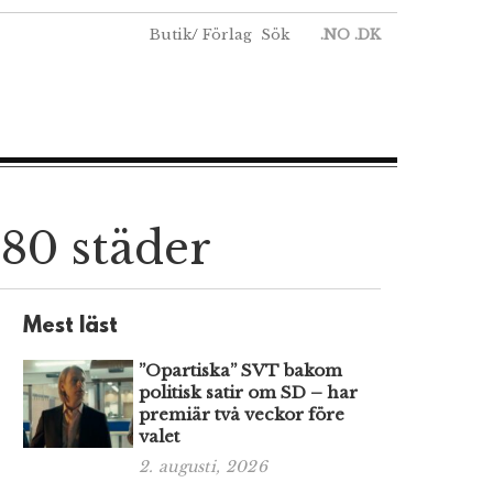
Butik
/
Förlag
Sök
.NO
.DK
 80 städer
Mest läst
”Opartiska” SVT bakom
politisk satir om SD – har
premiär två veckor före
valet
2. augusti, 2026