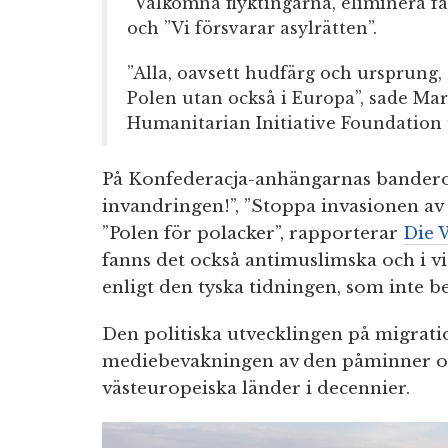
”Välkomna flyktingarna, eliminera fa
och ”Vi försvarar asylrätten”.
”Alla, oavsett hudfärg och ursprung, 
Polen utan också i Europa”, sade Mar
Humanitarian Initiative Foundation
På Konfederacja-anhängarnas banderol
invandringen!”, ”Stoppa invasionen av 
”Polen för polacker”, rapporterar
Die 
fanns det också antimuslimska och i vi
enligt den tyska tidningen, som inte 
Den politiska utvecklingen på migrat
mediebevakningen av den påminner o
västeuropeiska länder i decennier.