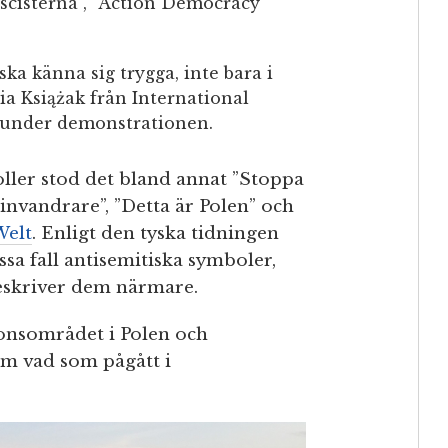
scisterna”, ”Action Democracy”
ska känna sig trygga, inte bara i
ia Książak från International
 under demonstrationen.
ler stod det bland annat ”Stoppa
invandrare”, ”Detta är Polen” och
Welt
. Enligt den tyska tidningen
ssa fall antisemitiska symboler,
beskriver dem närmare.
ionsområdet i Polen och
m vad som pågått i