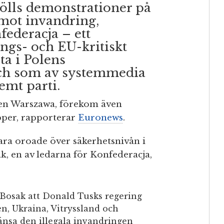
hölls demonstrationer på
 mot invandring,
federacja – ett
ngs- och EU-kritiskt
ta i Polens
ch som av systemmedia
remt parti.
aden Warszawa, förekom även
per, rapporterar
Euronews
.
ara oroade över säkerhetsnivån i
ak, en av ledarna för Konfederacja,
e Bosak att Donald Tusks regering
en, Ukraina, Vitryssland och
ränsa den illegala invandringen