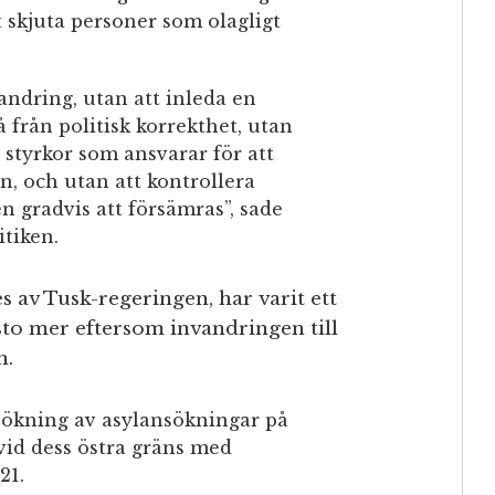
tt skjuta personer som olagligt
vandring, utan att inleda en
 från politisk korrekthet, utan
styrkor som ansvarar för att
n, och utan att kontrollera
gradvis att försämras”, sade
tiken.
s av Tusk-regeringen, har varit ett
esto mer eftersom invandringen till
n.
g ökning av asylansökningar på
id dess östra gräns med
21.