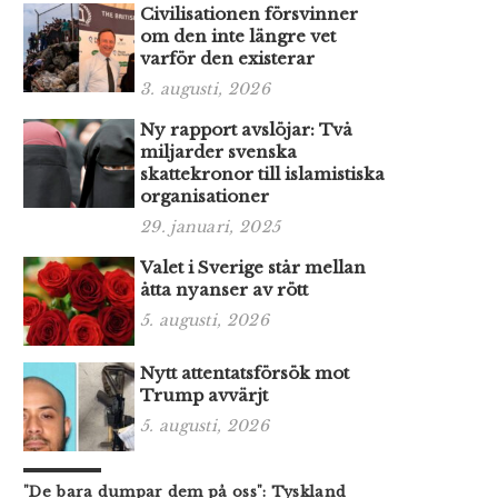
Civilisationen försvinner
om den inte längre vet
varför den existerar
3. augusti, 2026
Ny rapport avslöjar: Två
miljarder svenska
skattekronor till islamistiska
organisationer
29. januari, 2025
Valet i Sverige står mellan
åtta nyanser av rött
5. augusti, 2026
Nytt attentatsförsök mot
Trump avvärjt
5. augusti, 2026
"De bara dumpar dem på oss": Tyskland