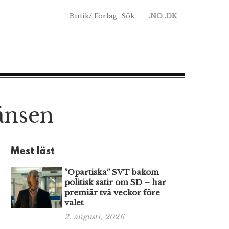
Butik
/
Förlag
Sök
.NO
.DK
ränsen
Mest läst
”Opartiska” SVT bakom
politisk satir om SD – har
premiär två veckor före
valet
2. augusti, 2026