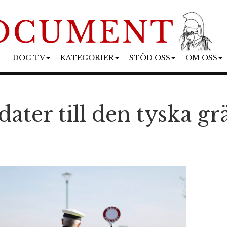
DOC-TV
KATEGORIER
STÖD OSS
OM OSS
dater till den tyska g