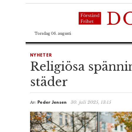
Torsdag 06. augusti
NYHETER
Religiösa spännin
städer
30. juli 2025, 13:15
Av:
Peder Jensen