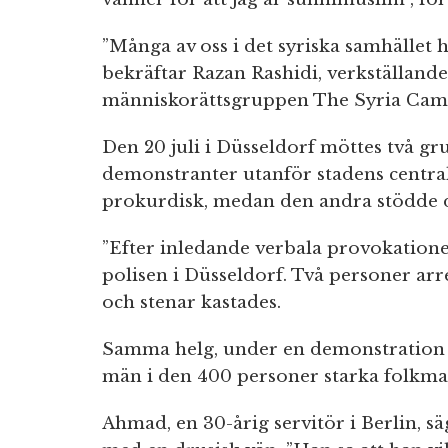
”Många av oss i det syriska samhället hä
bekräftar Razan Rashidi, verkställand
människorättsgruppen The Syria Cam
Den 20 juli i Düsseldorf möttes två g
demonstranter utanför stadens centra
prokurdisk, medan den andra stödde d
”Efter inledande verbala provokatione
polisen i Düsseldorf. Två personer arr
och stenar kastades.
Samma helg, under en demonstration i
män i den 400 personer starka folkma
Ahmad, en 30-årig servitör i Berlin, sä