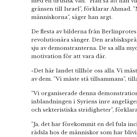
med en drusisk vän. ”Han sa att han vil
gränsen till Israel”, förklarar Ahmad. 
människorna”, säger han argt.
De flesta av bilderna från Berlinprotes
revolutionära sånger. Den arabisksprå
sju av demonstranterna. De sa alla my
motivation för att vara där.
«Det här landet tillhör oss alla. Vi mås
av dem. ”Vi måste stå tillsammans”, til
”Vi organiserade denna demonstration 
inblandningen i Syriens inre angeläge
och sekteristiska stridigheter”, förkl
”Ja, det har förekommit en del fula inci
rädsla hos de människor som har blivit