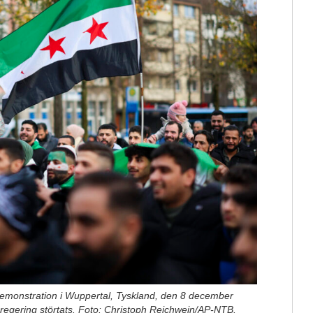
 demonstration i Wuppertal, Tyskland, den 8 december
 regering störtats. Foto: Christoph Reichwein/AP-NTB.