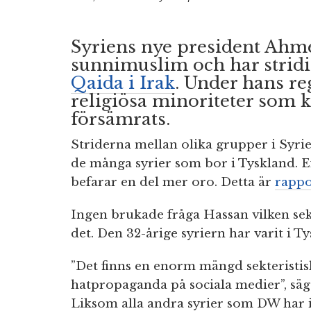
Syriens nye president Ahme
sunnimuslim och har stridi
Qaida i Irak
. Under hans re
religiösa minoriteter som k
försämrats.
Striderna mellan olika grupper i Syri
de många syrier som bor i Tyskland. Ef
befarar en del mer oro. Detta är
rappo
Ingen brukade fråga Hassan vilken sek
det. Den 32-årige syriern har varit i T
”Det finns en enorm mängd sekteristi
hatpropaganda på sociala medier”, säg
Liksom alla andra syrier som DW har i