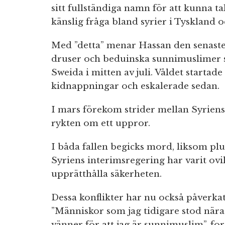
sitt fullständiga namn för att kunna 
känslig fråga bland syrier i Tyskland o
Med ”detta” menar Hassan den senaste 
druser och beduinska sunnimuslimer s
Sweida i mitten av juli. Våldet starta
kidnappningar och eskalerade sedan.
I mars förekom strider mellan Syriens 
rykten om ett uppror.
I båda fallen begicks mord, liksom pl
Syriens interimsregering har varit ovi
upprätthålla säkerheten.
Dessa konflikter har nu också påverkat
”Människor som jag tidigare stod nära 
vänner för att jag är sunnimuslim”, for