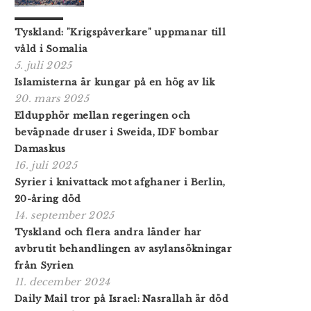
Tyskland: "Krigspåverkare" uppmanar till
våld i Somalia
5. juli 2025
Islamisterna är kungar på en hög av lik
20. mars 2025
Eldupphör mellan regeringen och
beväpnade druser i Sweida, IDF bombar
Damaskus
16. juli 2025
Syrier i knivattack mot afghaner i Berlin,
20-åring död
14. september 2025
Tyskland och flera andra länder har
avbrutit behandlingen av asylansökningar
från Syrien
11. december 2024
Daily Mail tror på Israel: Nasrallah är död