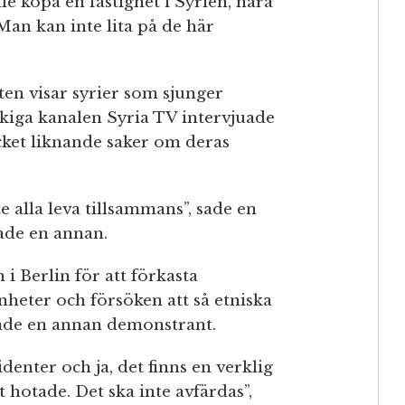
le köpa en fastighet i Syrien, nära
”Man kan inte lita på de här
ten visar syrier som sjunger
kiga kanalen Syria TV intervjuade
cket liknande saker om deras
te alla leva tillsammans”, sade en
lade en annan.
i Berlin för att förkasta
nheter och försöken att så etniska
arade en annan demonstrant.
denter och ja, det finns en verklig
 hotade. Det ska inte avfärdas”,