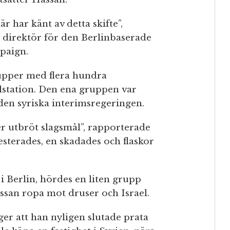
r har känt av detta skifte”,
e direktör för den Berlinbaserade
paign.
rupper med flera hundra
lstation. Den ena gruppen var
en syriska interimsregeringen.
r utbröt slagsmål”, rapporterade
esterades, en skadades och flaskor
 Berlin, hördes en liten grupp
ssan ropa mot druser och Israel.
ger att han nyligen slutade prata