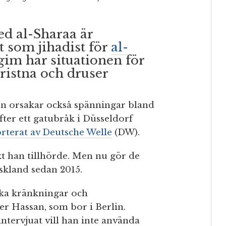
d al-Sharaa är
t som jihadist för
al-
gim har situationen för
ristna och druser
en orsakar också spänningar bland
ter ett gatubråk i Düsseldorf
rterat av Deutsche Welle
(DW).
t han tillhörde. Men nu gör de
yskland sedan 2015.
ska kränkningar och
er Hassan, som bor i Berlin.
ntervjuat vill han inte använda