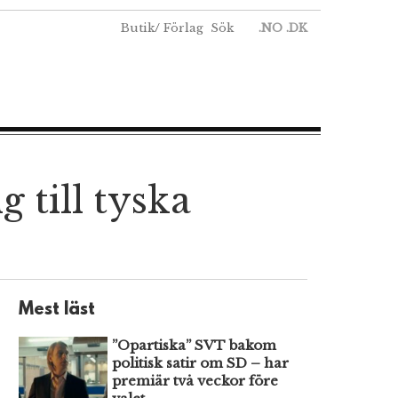
Butik
/
Förlag
Sök
.NO
.DK
g till tyska
Mest läst
”Opartiska” SVT bakom
politisk satir om SD – har
premiär två veckor före