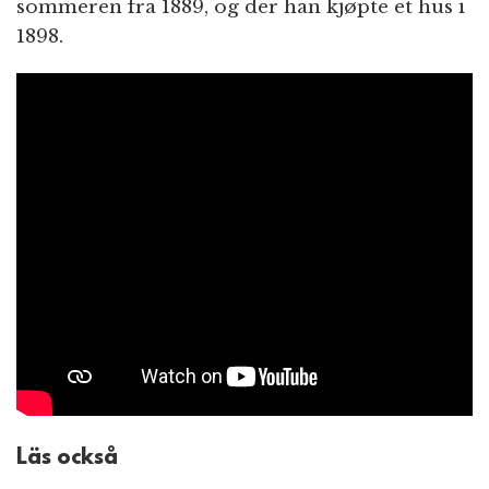
sommeren fra 1889, og der han kjøpte et hus i
1898.
Läs också