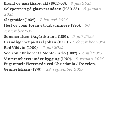
8. juli 2025
Blond og mørkhåret akt (1902-03).
-
6. januari
Selvportrett på glassverandaen (1930-33).
-
2025
7. januari 2025
Slagsmålet (1932).
-
30.
Hest og vogn foran gårdsbygninger(1880).
-
september 2025
9. juli 2025
Sommeraften i Åsgårdstrand (1891).
-
1. december 2024
Grandhjørnet på Karl Johan (1883).
-
6. juli 2025
Rød Vildvin (1900).
-
7. juli 2025
Ved roulettebordet i Monte Carlo (1892).
-
8. januari 2025
Vinteratelieret under bygging (1929).
-
Et gammelt Herresæde ved Christiania / Fosveien,
29. september 2025
Grünerløkken (1879).
-