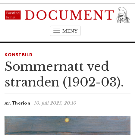
MENY
T
o
g
g
KONSTBILD
l
Sommernatt ved
e
n
stranden (1902-03).
a
v
i
10. juli 2025, 20:10
Av:
Therion
g
a
t
i
o