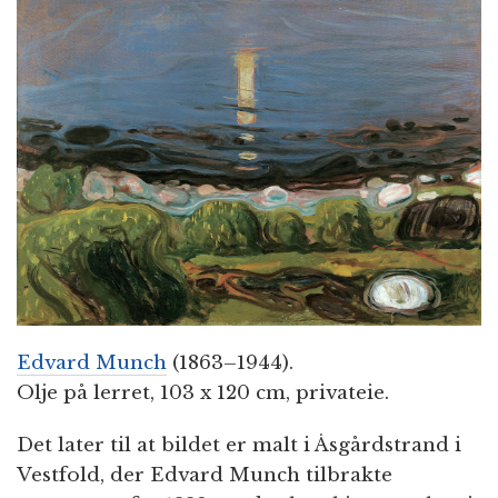
n
Edvard Munch
(1863–1944).
Olje på lerret, 103 x 120 cm, privateie.
Det later til at bildet er malt i Åsgårdstrand i
Vestfold, der Edvard Munch tilbrakte