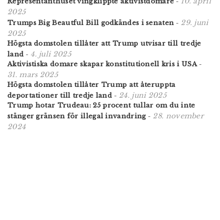
10. april
Representanthuset vingklippte aktivistdomare
-
2025
29. juni
Trumps Big Beautful Bill godkändes i senaten
-
2025
Högsta domstolen tillåter att Trump utvisar till tredje
4. juli 2025
land
-
Aktivistiska domare skapar konstitutionell kris i USA
-
31. mars 2025
Högsta domstolen tillåter Trump att återuppta
24. juni 2025
deportationer till tredje land
-
Trump hotar Trudeau: 25 procent tullar om du inte
28. november
stänger gränsen för illegal invandring
-
2024