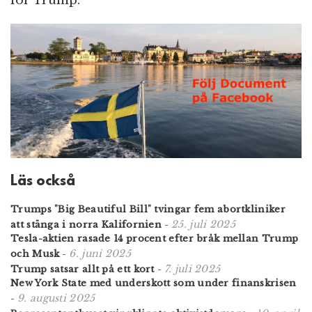
för Trump.
Läs också
Trumps "Big Beautiful Bill" tvingar fem abortkliniker
25. juli 2025
att stänga i norra Kalifornien
-
Tesla-aktien rasade 14 procent efter bråk mellan Trump
6. juni 2025
och Musk
-
7. juli 2025
Trump satsar allt på ett kort
-
New York State med underskott som under finanskrisen
9. augusti 2025
-