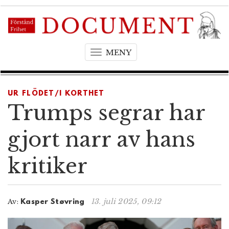
MENY
T
o
g
g
UR FLÖDET/I KORTHET
l
Trumps segrar har
e
n
gjort narr av hans
a
v
kritiker
i
g
a
t
13. juli 2025, 09:12
Av:
Kasper Støvring
i
o