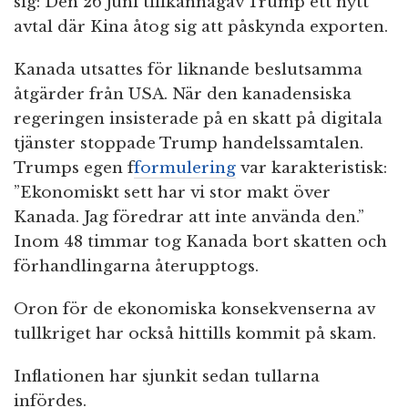
sig: Den 26 juni tillkännagav Trump ett nytt
avtal där Kina åtog sig att påskynda exporten.
Kanada utsattes för liknande beslutsamma
åtgärder från USA. När den kanadensiska
regeringen insisterade på en skatt på digitala
tjänster stoppade Trump handelssamtalen.
Trumps egen f
formulering
var karakteristisk:
”Ekonomiskt sett har vi stor makt över
Kanada. Jag föredrar att inte använda den.”
Inom 48 timmar tog Kanada bort skatten och
förhandlingarna återupptogs.
Oron för de ekonomiska konsekvenserna av
tullkriget har också hittills kommit på skam.
Inflationen har sjunkit sedan tullarna
infördes.