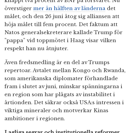
knappt två procent av BNP på försvaret. Nu
överstiger
mer än hälften av länderna
det
målet, och den 26 juni åtog sig alliansen att
höja målet till fem procent. Det faktum att
Natos generalsekreterare kallade Trump för
”pappa” vid toppmötet i Haag visar vilken
respekt han nu åtnjuter.
Även fredsmedling är en del av Trumps
repertoar. Avtalet mellan Kongo och Rwanda,
som amerikanska diplomater förhandlade
fram i slutet av juni, minskar spänningarna i
en region som har plågats av instabilitet i
årtionden. Det säkrar också USA:s intressen i
viktiga mineraler och motverkar Kinas
ambitioner i regionen.
Lagliga segrar och institutionella reformer