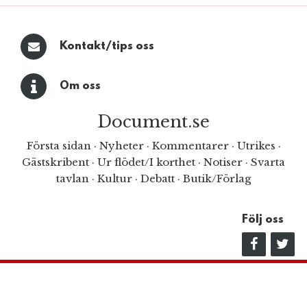
Kontakt/tips oss
Om oss
Document.se
Första sidan
·
Nyheter
·
Kommentarer
·
Utrikes
·
Gästskribent
·
Ur flödet/I korthet
·
Notiser
·
Svarta
tavlan
·
Kultur
·
Debatt
·
Butik/Förlag
Följ oss