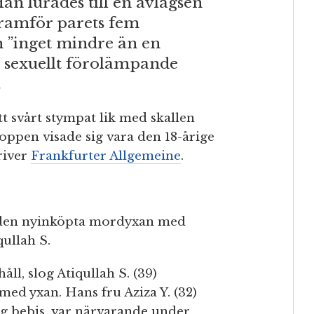
an lurades till en avlägsen
framför parets fem
 ”inget mindre än en
n sexuellt förolämpande
.
tt svårt stympat lik med skallen
roppen visade sig vara den 18-årige
river
Frankfurter Allgemeine
.
es den nyinköpta mordyxan med
ullah S.
ll, slog Atiqullah S. (39)
d yxan. Hans fru Aziza Y. (32)
ig bebis, var närvarande under