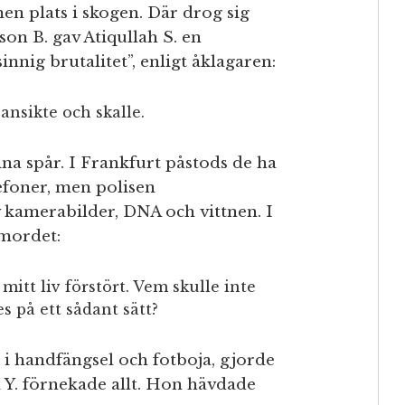
en plats i skogen. Där drog sig
son B. gav Atiqullah S. en
innig brutalitet”, enligt åklagaren:
ansikte och skalle.
ina spår. I Frankfurt påstods de ha
efoner, men polisen
 kamerabilder, DNA och vittnen. I
 mordet:
mitt liv förstört. Vem skulle inte
 på ett sådant sätt?
n i handfängsel och fotboja, gjorde
 Y. förnekade allt. Hon hävdade