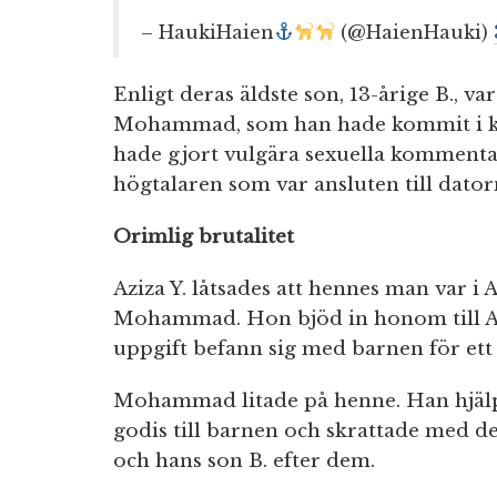
– HaukiHaien
(@HaienHauki)
Enligt deras äldste son, 13-årige B., va
Mohammad, som han hade kommit i k
hade gjort vulgära sexuella kommenta
högtalaren som var ansluten till dator
Orimlig brutalitet
Aziza Y. låtsades att hennes man var i
Mohammad. Hon bjöd in honom till As
uppgift befann sig med barnen för ett
Mohammad litade på henne. Han hjälp
godis till barnen och skrattade med de
och hans son B. efter dem.