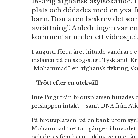
18-årig afghansk asylsökande. H
plats och dödades med en yxa 
barn. Domaren beskrev det som
avrättning”. Anledningen var e
kommentar under ett videospel
I augusti förra året hittade vandrare e
inslagen på en skogsstig i Tyskland. K
”Mohammad”, en afghansk flykting, sk
– Trött efter en utekväll
Inte långt från brottsplatsen hittad
prislappen intakt – samt DNA från Atiq
På brottsplatsen, på en bänk utom synhå
Mohammad tretton gånger i huvudet me
och deras fem barn, inklusive en ettår