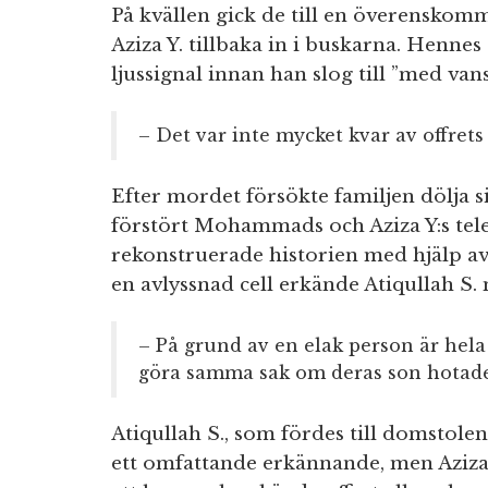
På kvällen gick de till en överenskomm
Aziza Y. tillbaka in i buskarna. Hennes 
ljussignal innan han slog till ”med vans
– Det var inte mycket kvar av offrets 
Efter mordet försökte familjen dölja s
förstört Mohammads och Aziza Y:s tel
rekonstruerade historien med hjälp av
en avlyssnad cell erkände Atiqullah S.
– På grund av en elak person är hela 
göra samma sak om deras son hotades
Atiqullah S., som fördes till domstole
ett omfattande erkännande, men Aziza