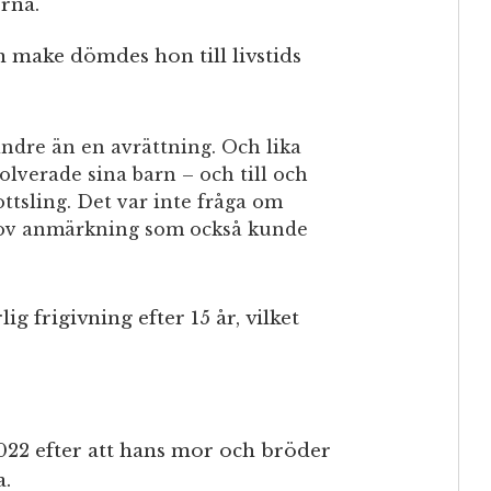
erna.
n make dömdes hon till livstids
indre än en avrättning. Och lika
olverade sina barn – och till och
ttsling. Det var inte fråga om
grov anmärkning som också kunde
ig frigivning efter 15 år, vilket
22 efter att hans mor och bröder
a.