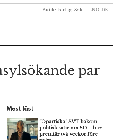
Butik
/
Förlag
Sök
.NO
.DK
 asylsökande par
Mest läst
”Opartiska” SVT bakom
politisk satir om SD – har
premiär två veckor före