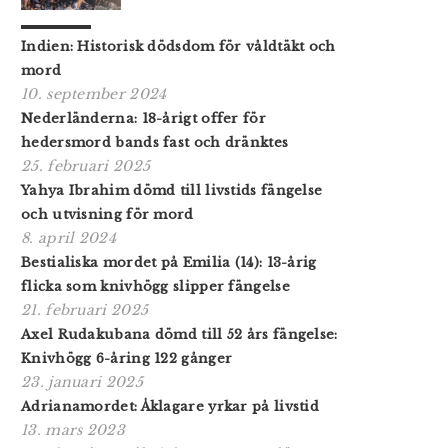
Indien: Historisk dödsdom för våldtäkt och
mord
10. september 2024
Nederländerna: 18-årigt offer för
hedersmord bands fast och dränktes
25. februari 2025
Yahya Ibrahim dömd till livstids fängelse
och utvisning för mord
8. april 2024
Bestialiska mordet på Emilia (14): 13-årig
flicka som knivhögg slipper fängelse
21. februari 2025
Axel Rudakubana dömd till 52 års fängelse:
Knivhögg 6-åring 122 gånger
23. januari 2025
Adrianamordet: Åklagare yrkar på livstid
13. mars 2023