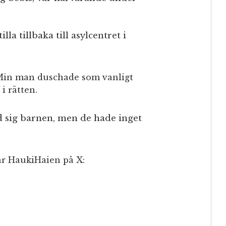
la tillbaka till asylcentret i
t. Min man duschade som vanligt
i rätten.
d sig barnen, men de hade inget
ar HaukiHaien på X: