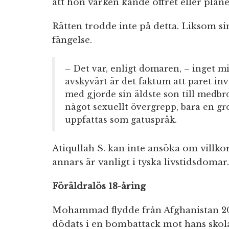
att hon varken kände offret eller plan
Rätten trodde inte på detta. Liksom si
fängelse.
– Det var, enligt domaren, – inget m
avskyvärt är det faktum att paret inv
med gjorde sin äldste son till medbro
något sexuellt övergrepp, bara en 
uppfattas som gatuspråk.
Atiqullah S. kan inte ansöka om villkorl
annars är vanligt i tyska livstidsdomar.
Föräldralös 18-åring
Mohammad flydde från Afghanistan 20
dödats i en bombattack mot hans skol