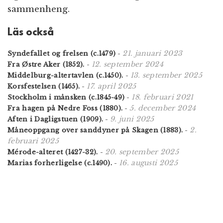
sammenheng.
Läs också
21. januari 2023
Syndefallet og frelsen (c.1479)
-
12. september 2024
Fra Østre Aker (1852).
-
13. september 2025
Middelburg-altertavlen (c.1450).
-
17. april 2025
Korsfestelsen (1465).
-
18. februari 2021
Stockholm i månsken (c.1845-49)
-
5. december 2024
Fra hagen på Nedre Foss (1880).
-
9. juni 2025
Aften i Dagligstuen (1909).
-
2.
Måneoppgang over sanddyner på Skagen (1883).
-
februari 2025
20. september 2025
Mérode-alteret (1427-32).
-
16. augusti 2025
Marias forherligelse (c.1490).
-