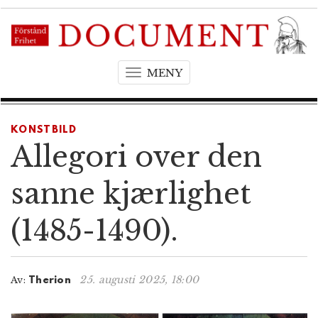
MENY
T
o
g
g
KONSTBILD
l
Allegori over den
e
n
sanne kjærlighet
a
v
(1485-1490).
i
g
a
t
25. augusti 2025, 18:00
Av:
Therion
i
o