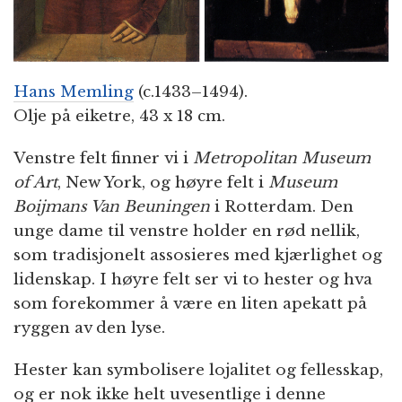
Hans Memling
(c.1433–1494).
Olje på eiketre, 43 x 18 cm.
Venstre felt finner vi i
Metropolitan Museum
of Art
, New York, og høyre felt i
Museum
Boijmans Van Beuningen
i Rotterdam. Den
unge dame til venstre holder en rød nellik,
som tradisjonelt assosieres med kjærlighet og
lidenskap. I høyre felt ser vi to hester og hva
som forekommer å være en liten apekatt på
ryggen av den lyse.
Hester kan symbolisere lojalitet og fellesskap,
og er nok ikke helt uvesentlige i denne