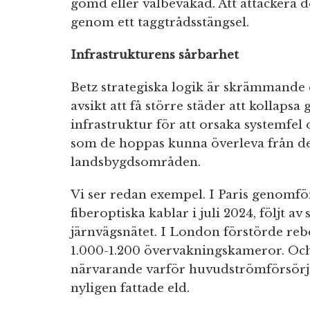
gömd eller välbevakad. Att attackera d
genom ett taggtrådsstängsel.
Infrastrukturens sårbarhet
Betz strategiska logik är skrämmande 
avsikt att få större städer att kollapsa
infrastruktur för att orsaka systemfel 
som de hoppas kunna överleva från de
landsbygdsområden.
Vi ser redan exempel. I Paris genomf
fiberoptiska kablar i juli 2024, följt
järnvägsnätet. I London förstörde re
1.000-1.200 övervakningskameror. Och
närvarande varför huvudströmförsörj
nyligen fattade eld.