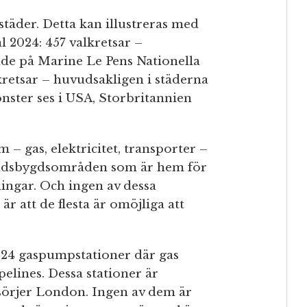
städer. Detta kan illustreras med
 2024: 457 valkretsar –
de på Marine Le Pens Nationella
kretsar – huvudsakligen i städerna
ster ses i USA, Storbritannien
m – gas, elektricitet, transporter –
landsbygdsområden som är hem för
ingar. Och ingen av dessa
r att de flesta är omöjliga att
l 24 gaspumpstationer där gas
elines. Dessa stationer är
sörjer London. Ingen av dem är