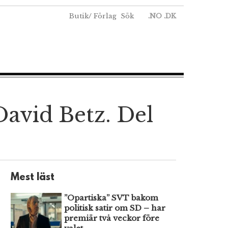
Butik
/
Förlag
Sök
.NO
.DK
avid Betz. Del
Mest läst
”Opartiska” SVT bakom
politisk satir om SD – har
premiär två veckor före