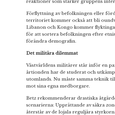
reaktioner som stärker gruppens int
Förflyttning av befolkningen eller fö
territoriet kommer också att bli oundv
Libanon och Kongo kommer flyktingar
för att sortera befolkningen efter etni
förändra demografin.
Det militära dilemmat
Västvärldens militärer står inför en p
årtionden har de studerat och utkämpa
utomlands. Nu måste samma teknik ti
mot sina egna medborgare.
Betz rekommenderar drastiska åtgärder
scenarierna: Upprättande av säkra zon
återstår av de lojala reguljära styrkorn