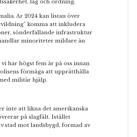
tssäkerhet, lag och ordning.
lia. År 2024 kan listan över
örvildning” komma att inkludera
ner, sönderfallande infrastruktur
ehandlar minoriteter mildare än
t vi har högst fem år på oss innan
polisens förmåga att upprätthålla
med militär hjälp.
inte att likna det amerikanska
rar på slagfält. Istället
av stad mot landsbygd, formad av