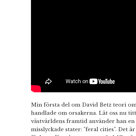
Min första del om David Betz teori 
handlade om orsakerna. Låt oss nu titt
västvärldens framtid använder han en
misslyckade stater: ”feral cities”. Det ä