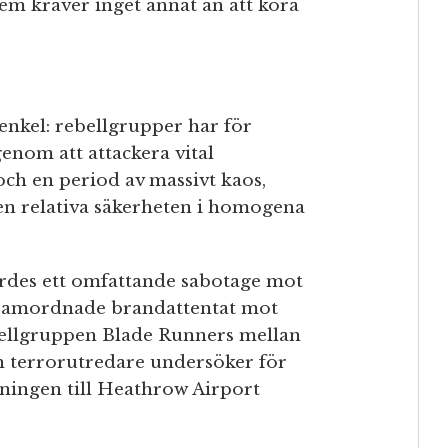
em kräver inget annat än att köra
enkel: rebellgrupper har för
 genom att attackera vital
och en period av massivt kaos,
n relativa säkerheten i homogena
ördes ett omfattande sabotage mot
 av samordnade brandattentat mot
bellgruppen Blade Runners mellan
 terrorutredare undersöker för
ningen till Heathrow Airport