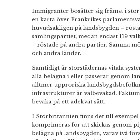
Immigranter bosätter sig främst i stor
en karta över Frankrikes parlamentsval
huvudsakligen på landsbygden – rösta
samlingspartiet, medan endast 119 val
– röstade på andra partier. Samma mön
och andra länder.
Samtidigt är storstädernas vitala syste
alla belägna i eller passerar genom 
alltmer upproriska landsbygdsbefolkn
infrastrukturer är välbevakad. Faktum ä
bevaka på ett adekvat sätt.
I Storbritannien finns det till exempe
komprimeras för att skickas genom pip
belägna på landsbygden, varav två för