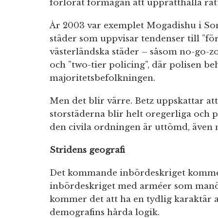
förlorat förmågan att upprätthålla rät
År 2003 var exemplet Mogadishu i Soma
städer som uppvisar tendenser till ”f
västerländska städer – såsom no-go-zo
och ”two-tier policing”, där polisen b
majoritetsbefolkningen.
Men det blir värre. Betz uppskattar at
storstäderna blir helt oregerliga och 
den civila ordningen är uttömd, även 
Stridens geografi
Det kommande inbördeskriget kommer 
inbördeskriget med arméer som manövre
kommer det att ha en tydlig karaktär 
demografins hårda logik.