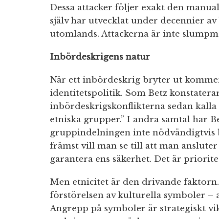
Dessa attacker följer exakt den manua
själv har utvecklat under decennier a
utomlands. Attackerna är inte slumpmä
Inbördeskrigens natur
När ett inbördeskrig bryter ut kommer
identitetspolitik. Som Betz konstaterar
inbördeskrigskonflikterna sedan kalla 
etniska grupper.” I andra samtal har B
gruppindelningen inte nödvändigtvis ba
främst vill man se till att man anslute
garantera ens säkerhet. Det är priorit
Men etnicitet är den drivande fakto
förstörelsen av kulturella symboler – a
Angrepp på symboler är strategiskt vi