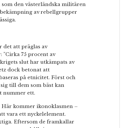
l som den västerländska militären
v bekämpning av rebellgrupper
ssiga.
 det att präglas av
: ”Cirka 75 procent av
krigets slut har utkämpats av
etz dock betonat att
seras på etnicitet. Först och
r sig till dem som bäst kan
et nummer ett.
rn. Här kommer ikonoklasmen –
tt vara ett nyckelelement.
ktiga. Eftersom de framkallar