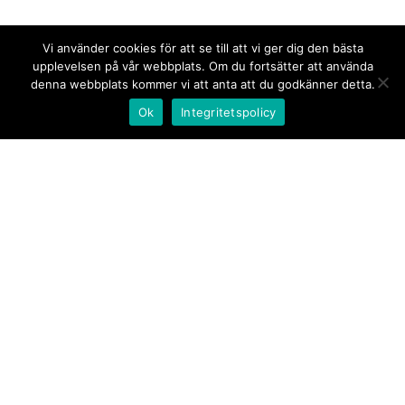
Vi använder cookies för att se till att vi ger dig den bästa
upplevelsen på vår webbplats. Om du fortsätter att använda
denna webbplats kommer vi att anta att du godkänner detta.
Ok
Integritetspolicy
Kontakt/tips oss
Om oss
Document.se