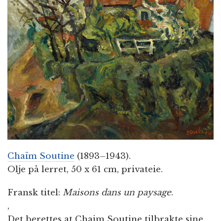
n
Chaïm Soutine
(1893–1943).
Olje på lerret, 50 x 61 cm, privateie.
Fransk titel:
Maisons dans un paysage
.
,
Det berettes at Chaim Soutine tilbrakte sine