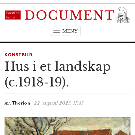
MENY
T
o
g
g
KONSTBILD
l
Hus i et landskap
e
n
(c.1918-19).
a
v
i
22. augusti 2025, 17:45
Av:
Therion
g
a
t
i
o