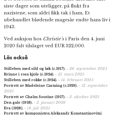
siste dager som uteligger, på flukt fra
nazistene, som aldri fikk tak i ham, Et
ubehandlet blødende magesår endte hans liv i
1943.
Ved auksjon hos
Christie’s
i Paris den 4. juni
2020 falt tilslaget ved EUR 322,000.
Läs också
26. september 2025
Stilleben med sild og løk (c.1917).
-
21. mars 2025
Kvinne i rosa kjole (c.1924).
-
14. februari 2025
Stilleben med rokke (c.1924).
-
12. september
Portrett av Madeleine Castaing (c.1929).
-
2025
3. oktober 2025
Portrett av Chaïm Soutine (1917).
-
2. januari 2026
Den gale (1918).
-
18. juli 2025
Eva (1928).
-
Portrett av komponisten Aleksandr Konstantinovitsj