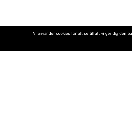
Vi använder cookies för att se till att vi ger dig de
Kontakt/tips oss
Om oss