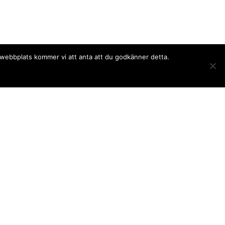
a webbplats kommer vi att anta att du godkänner detta.
Följ oss