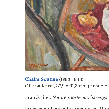
Chaïm Soutine
(1893-1943).
Olje på lerret, 37,9 x 61,3 cm, privateie.
Fransk titel:
Nature morte aux harengs 
Etter grunnleggende utdannelse i Wiln