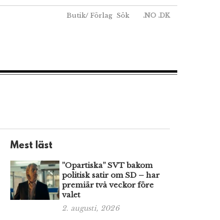
Butik
/
Förlag
Sök
.NO
.DK
Mest läst
”Opartiska” SVT bakom
politisk satir om SD – har
premiär två veckor före
valet
2. augusti, 2026