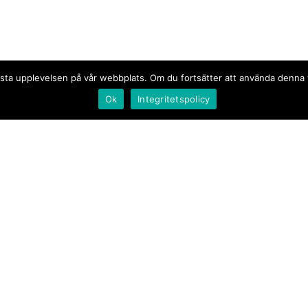
n bästa upplevelsen på vår webbplats. Om du fortsätter att använda denn
Ok
Integritetspolicy
Document.se
Första sidan
·
Nyheter
·
Kommentarer
·
Utrikes
·
Gästskribent
·
Ur flödet/I korthet
·
Notiser
·
Svarta tavlan
·
Kultur
·
Debatt
·
Butik/Förlag