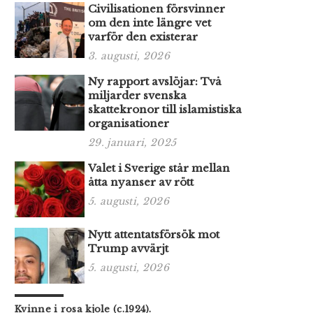
Civilisationen försvinner
om den inte längre vet
varför den existerar
3. augusti, 2026
Ny rapport avslöjar: Två
miljarder svenska
skattekronor till islamistiska
organisationer
29. januari, 2025
Valet i Sverige står mellan
åtta nyanser av rött
5. augusti, 2026
Nytt attentatsförsök mot
Trump avvärjt
5. augusti, 2026
Kvinne i rosa kjole (c.1924).