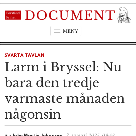
MENY
T
o
g
g
SVARTA TAVLAN
l
Larm i Bryssel: Nu
e
n
bara den tredje
a
v
varmaste månaden
i
g
någonsin
a
t
i
o
7. augusti 2025, 09:48
Av:
John Martin Johansen