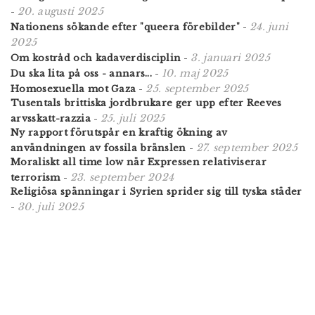
20. augusti 2025
-
24. juni
Nationens sökande efter "queera förebilder"
-
2025
3. januari 2025
Om kostråd och kadaverdisciplin
-
10. maj 2025
Du ska lita på oss - annars...
-
25. september 2025
Homosexuella mot Gaza
-
Tusentals brittiska jordbrukare ger upp efter Reeves
25. juli 2025
arvsskatt-razzia
-
Ny rapport förutspår en kraftig ökning av
27. september 2025
användningen av fossila bränslen
-
Moraliskt all time low när Expressen relativiserar
23. september 2024
terrorism
-
Religiösa spänningar i Syrien sprider sig till tyska städer
30. juli 2025
-