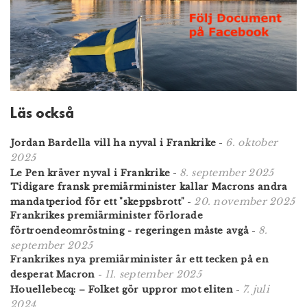
Läs också
6. oktober
Jordan Bardella vill ha nyval i Frankrike
-
2025
8. september 2025
Le Pen kräver nyval i Frankrike
-
Tidigare fransk premiärminister kallar Macrons andra
20. november 2025
mandatperiod för ett "skeppsbrott"
-
Frankrikes premiärminister förlorade
8.
förtroendeomröstning - regeringen måste avgå
-
september 2025
Frankrikes nya premiärminister är ett tecken på en
11. september 2025
desperat Macron
-
7. juli
Houellebecq: – Folket gör uppror mot eliten
-
2024