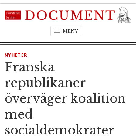
MENY
T
o
g
g
NYHETER
l
Franska
e
n
republikaner
a
v
överväger koalition
i
g
med
a
t
socialdemokrater
i
o