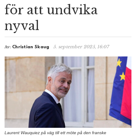
för att undvika
n
nyval
5. september 2025, 16:07
Av:
Christian Skaug
Laurent Wauquiez på väg till ett möte på den franske