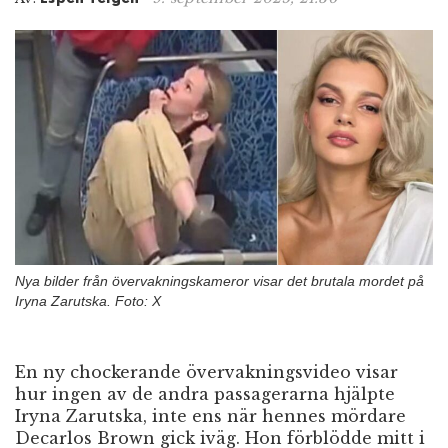
n
Nya bilder från övervakningskameror visar det brutala mordet på
Iryna Zarutska. Foto: X
En ny chockerande övervakningsvideo visar
hur ingen av de andra passagerarna hjälpte
Iryna Zarutska, inte ens när hennes mördare
Decarlos Brown gick iväg. Hon förblödde mitt i