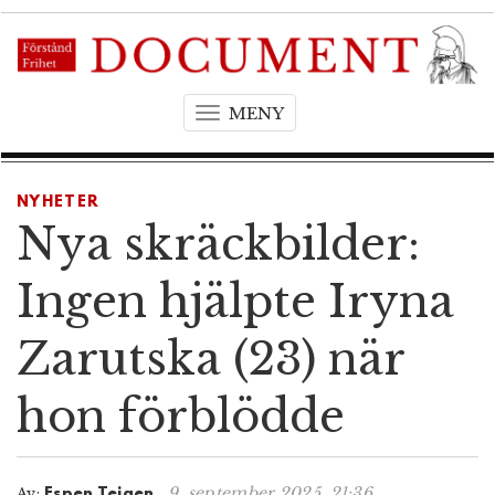
MENY
T
o
g
g
NYHETER
l
Nya skräckbilder:
e
n
Ingen hjälpte Iryna
a
v
Zarutska (23) när
i
g
hon förblödde
a
t
i
o
9. september 2025, 21:36
Av:
Espen Teigen