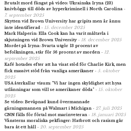
Brutalt mord fångat på video: Ukrainska Iryna (23)
knivhöggs till döds av hyperkriminell i North Carolina
-
7. september 2025
Skytten vid Brown University har gripits men är ännu
15. december 2025
inte identifierad
-
Mark Halperin: Ella Cook kan ha varit måltavla i
18. december 2025
skjutningen vid Brown University
-
Mordet på Iryna: Svarta utgör 13 procent av
12.
befolkningen, står för 56 procent av morden
-
september 2025
Kafé hotades efter att ha visat stöd för Charlie Kirk, men
5. oktober
fick massivt stöd från vanliga amerikaner
-
2025
USA återkallar visum: "Vi har ingen skyldighet att hysa
15. oktober
utlänningar som vill se amerikaner döda"
-
2025
Se video: Beväpnad kund övermannade
27. juli 2025
gärningsmannen på Walmart i Michigan
-
18. januari 2025
CNN fälls för förtal mot marinveteran
-
Vänsterns moraliska pekfinger: Hatbrott och rasism går
20. september 2025
bara åt ett håll
-