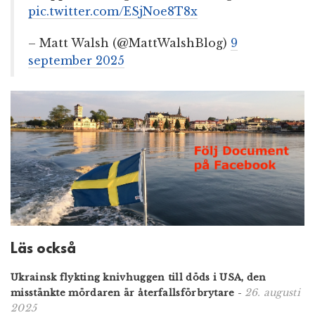
pic.twitter.com/ESjNoe8T8x
– Matt Walsh (@MattWalshBlog)
9
september 2025
Läs också
Ukrainsk flykting knivhuggen till döds i USA, den
26. augusti
misstänkte mördaren är återfallsförbrytare
-
2025