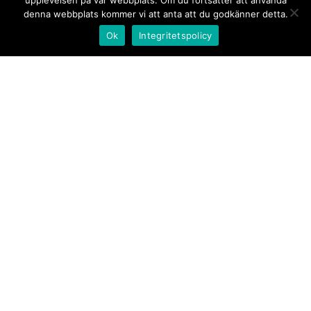
upplevelsen på vår webbplats. Om du fortsätter att använda
denna webbplats kommer vi att anta att du godkänner detta.
Ok
Integritetspolicy
Kontakt/tips oss
Om oss
Document.se
Första sidan
·
Nyheter
·
Kommentarer
·
Utrikes
·
Gästskribent
·
Ur flödet/I korthet
·
Notiser
·
Svarta
tavlan
·
Kultur
·
Debatt
·
Butik/Förlag