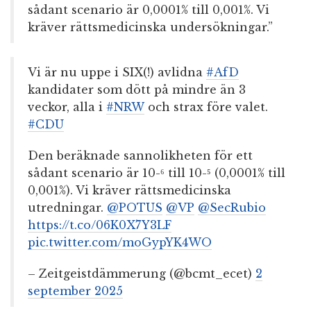
sådant scenario är 0,0001% till 0,001%. Vi
kräver rättsmedicinska undersökningar.”
Vi är nu uppe i SIX(!) avlidna
#AfD
kandidater som dött på mindre än 3
veckor, alla i
#NRW
och strax före valet.
#CDU
Den beräknade sannolikheten för ett
sådant scenario är 10-⁶ till 10-⁵ (0,0001% till
0,001%). Vi kräver rättsmedicinska
utredningar.
@POTUS
@VP
@SecRubio
https://t.co/06K0X7Y3LF
pic.twitter.com/moGypYK4WO
– Zeitgeistdämmerung (@bcmt_ecet)
2
september 2025