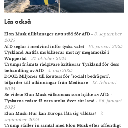
Läs också
3. september
Elon Musk tillkännager nytt stöd för AfD
-
2025
10. januari 2025
AfD seglar i medvind inför tyska valet
-
Tyskland: Antifa mobiliserar mot ny megamoské i
27. oktober 2025
Wuppertal
-
Trumps främsta rådgivare kritiserar Tyskland för dess
5. maj 2025
behandling av AfD
-
DOGE: Miljoner till Reuters för "socialt bedrägeri",
13. februari
biljarder till utlänningar från Medicare
-
2025
Se video: Elon Musk välkomnas som hjälte av AfD: -
26. januari
Tyskarna måste få vara stolta över sitt land
-
2025
7.
Elon Musk: Hur kan Europa låta sig våldtas?
-
september 2025
Trump ställer in samtal med Elon Musk efter offentligt