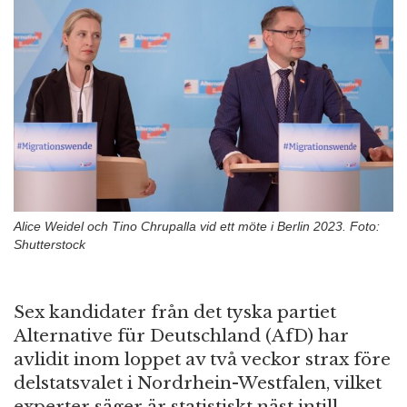
n
Alice Weidel och Tino Chrupalla vid ett möte i Berlin 2023. Foto:
Shutterstock
Sex kandidater från det tyska partiet
Alternative für Deutschland (AfD) har
avlidit inom loppet av två veckor strax före
delstatsvalet i Nordrhein-Westfalen, vilket
experter säger är statistiskt näst intill