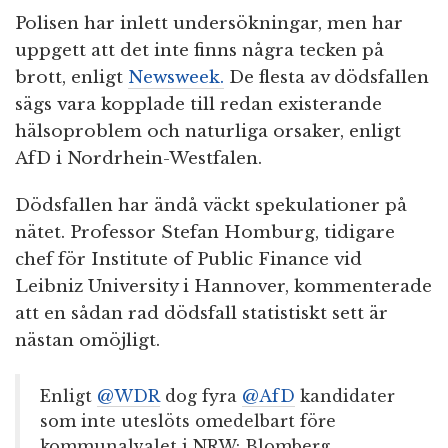
Polisen har inlett undersökningar, men har
uppgett att det inte finns några tecken på
brott, enligt
Newsweek.
De flesta av dödsfallen
sägs vara kopplade till redan existerande
hälsoproblem och naturliga orsaker, enligt
AfD i Nordrhein-Westfalen.
Dödsfallen har ändå väckt spekulationer på
nätet. Professor Stefan Homburg, tidigare
chef för Institute of Public Finance vid
Leibniz University i Hannover, kommenterade
att en sådan rad dödsfall statistiskt sett är
nästan omöjligt.
Enligt
@WDR
dog fyra
@AfD
kandidater
som inte uteslöts omedelbart före
kommunalvalet i NRW: Blomberg,