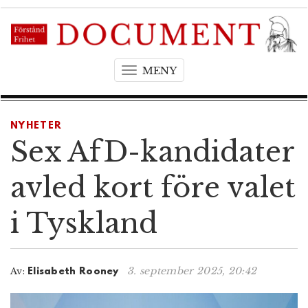
MENY
T
o
g
g
NYHETER
l
Sex AfD-kandidater
e
n
avled kort före valet
a
v
i Tyskland
i
g
a
t
3. september 2025, 20:42
Av:
Elisabeth Rooney
i
o