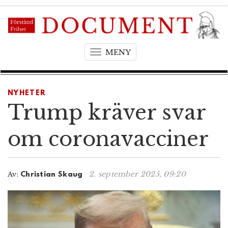
MENY
T
o
g
g
NYHETER
l
Trump kräver svar
e
n
om coronavacciner
a
v
i
2. september 2025, 09:20
Av:
Christian Skaug
g
a
t
i
o