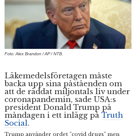
n
Foto: Alex Brandon / AP / NTB.
Läkemedelsföretagen måste
backa upp sina påståenden om
att de räddat miljontals liv under
coronapandemin, sade USA:s
president Donald Trump på
måndagen i ett inlägg på
Truth
Social
.
Trump använder ordet ”covid drugs” men