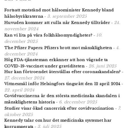
Fortsatt motstånd mot hälsominister Kennedy bland
3. september 2025
hälsobyråkraterna
-
24.
Huvuden kommer att rulla när Kennedy tillträder
-
november 2024
10.
Kan vi lita på våra folkhälsomyndigheter?
-
december 2025
4.
The Pfizer Papers: Pfizers brott mot mänskligheten
-
december 2024
Hög FDA-tjänsteman erkänner att hon vägrade ta
26. juni 2025
COVID-19-vaccinet under graviditeten
-
Hur kan förtroendet återställas efter coronaskandalen?
-
27. december 2024
Vittnesmål inför Helsingfors tingsrätt den 12 april 2024
-
22. april 2024
Covidvaccinerna är den största medicinska skandalen i
6. december 2025
mänsklighetens historia
-
7.
Studier visar ökad cancerrisk efter covidvaccination
-
oktober 2025
Kennedy talar om hur det medicinska systemet har
3. juli 2025
korrumperats
-