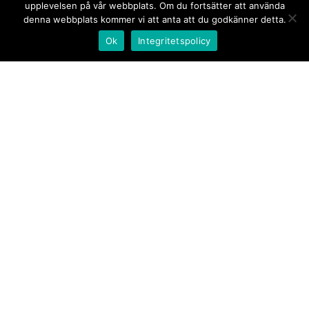
upplevelsen på vår webbplats. Om du fortsätter att använda
denna webbplats kommer vi att anta att du godkänner detta.
Ok
Integritetspolicy
Kontakt/tips oss
Om oss
Document.se
Första sidan
·
Nyheter
·
Kommentarer
·
Utrikes
·
Gästskribent
·
Ur flödet/I korthet
·
Notiser
·
Svarta
tavlan
·
Kultur
·
Debatt
·
Butik/Förlag