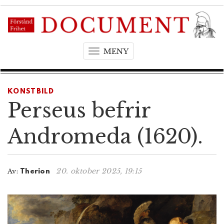
MENY
T
o
g
g
KONSTBILD
l
Perseus befrir
e
n
Andromeda (1620).
a
v
i
20. oktober 2025, 19:15
Av:
Therion
g
a
t
i
o