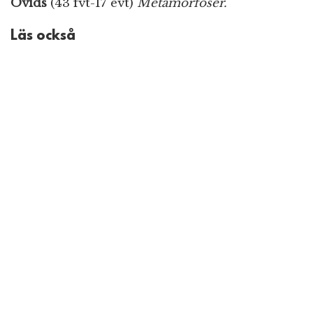
Ovids
(43 fvt-17 evt)
Metamorfoser.
Läs också