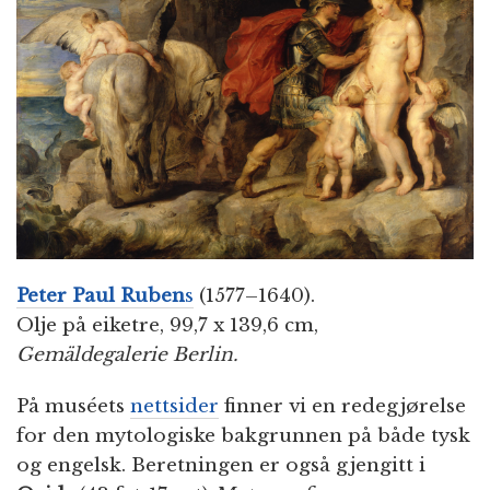
n
Peter Paul Ruben
s
(1577–1640).
Olje på eiketre, 99,7 x 139,6 cm,
Gemäldegalerie Berlin.
På muséets
nettsider
finner vi en redegjørelse
for den mytologiske bakgrunnen på både tysk
og engelsk. Beretningen er også gjengitt i