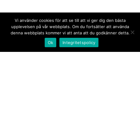
Vi använder cookies för att se till att vi ger dig den bästa
upplevelsen på vår webbplats. Om du fortsätter att använda
denna webbplats kommer vi att anta att du godkänner detta.
Ok
Integritetspolicy
Kontakt/tips oss
Om oss
Document.se