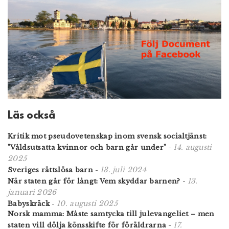
Läs också
Kritik mot pseudovetenskap inom svensk socialtjänst:
14. augusti
"Våldsutsatta kvinnor och barn går under"
-
2025
13. juli 2024
Sveriges rättslösa barn
-
13.
När staten går för långt: Vem skyddar barnen?
-
januari 2026
10. augusti 2025
Babyskräck
-
Norsk mamma: Måste samtycka till julevangeliet – men
17.
staten vill dölja könsskifte för föräldrarna
-