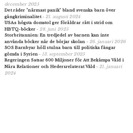
december 2025
Det råder "närmast panik" bland svenska barn över
21. augusti 2024
gängkriminalitet
-
USA:s högsta domstol ger föräldrar rätt i strid om
28. juni 2025
HBTQ-böcker
-
Storbritannien: En tredjedel av barnen kan inte
26. januari 2026
använda böcker när de börjar skolan
-
SOS Barnbyar höll stulna barn till politiska fångar
13. september 2025
gömda i Syrien
-
Regeringen Satsar 600 Miljoner för Att Bekämpa Våld i
21. januari
Nära Relationer och Hedersrelaterat Våld
-
2024