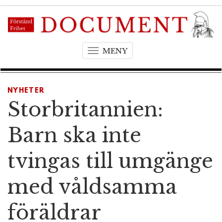
MENY
T
o
g
g
NYHETER
l
Storbritannien:
e
n
Barn ska inte
a
v
tvingas till umgänge
i
g
med våldsamma
a
t
föräldrar
i
o