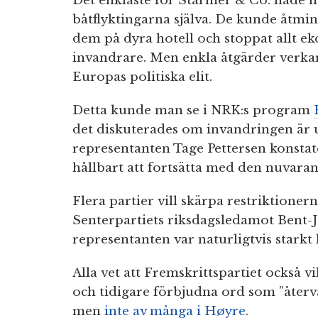
Det enklaste för Starmer & Co. hade na
båtflyktingarna själva. De kunde åtmins
dem på dyra hotell och stoppat allt eko
invandrare. Men enkla åtgärder verka
Europas politiska elit.
Detta kunde man se i NRK:s program
det diskuterades om invandringen är 
representanten Tage Pettersen konstate
hållbart att fortsätta med den nuvaran
Flera partier vill skärpa restriktioner
Senterpartiets riksdagsledamot Bent
representanten var naturligtvis starkt k
Alla vet att Fremskrittspartiet också v
och tidigare förbjudna ord som ”återv
men
inte av många i Høyre
.