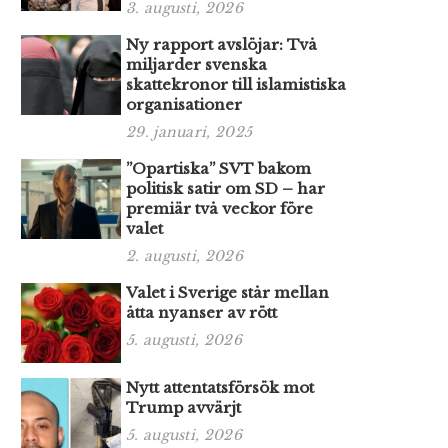
3. augusti, 2026
Ny rapport avslöjar: Två
miljarder svenska
skattekronor till islamistiska
organisationer
29. januari, 2025
”Opartiska” SVT bakom
politisk satir om SD – har
premiär två veckor före
valet
2. augusti, 2026
Valet i Sverige står mellan
åtta nyanser av rött
5. augusti, 2026
Nytt attentatsförsök mot
Trump avvärjt
5. augusti, 2026