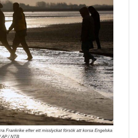
ra Frankrike efter ett misslyckat försök att korsa Engelska
/ AP / NTB