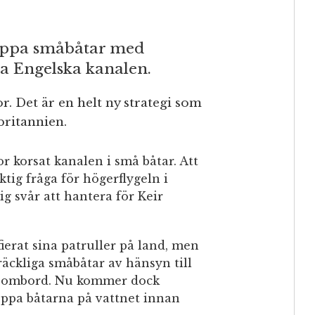
toppa småbåtar med
a Engelska kanalen.
r. Det är en helt ny strategi som
britannien.
r korsat kanalen i små båtar. Att
ktig fråga för högerflygeln i
sig svår att hantera för Keir
ierat sina patruller på land, men
 bräckliga småbåtar av hänsyn till
ig ombord. Nu kommer dock
toppa båtarna på vattnet innan