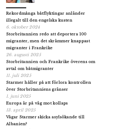
Rekordmånga båtflyktingar anländer
illegalt till den engelska kusten
6. oktober 2024
Storbritannien redo att deportera 100
migranter, men det skrämmer knappast
migranter i Frankrike
26. augusti 2025
Storbritannien och Frankrike överens om
avtal om båtmigranter
11. juli 2025
Starmer håller på att förlora kontrollen
över Storbritanniens gränser
1. juni 2025
Europa är på väg mot kollaps
13. april 2025
Vågar Starmer skicka asylsökande till
Albanien?