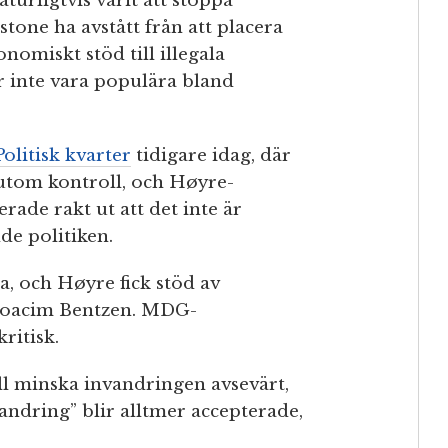
turligtvis varit att stoppa
tone ha avstått från att placera
nomiskt stöd till illegala
r inte vara populära bland
Politisk kvarter
tidigare idag, där
utom kontroll, och Høyre-
rade rakt ut att det inte är
de politiken.
na, och Høyre fick stöd av
-Joacim Bentzen. MDG-
ritisk.
ill minska invandringen avsevärt,
andring” blir alltmer accepterade,