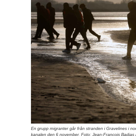
En grupp migranter går från stranden i Gravelines i nor
kanalen den 6 november. Foto: Jean-François Badias 