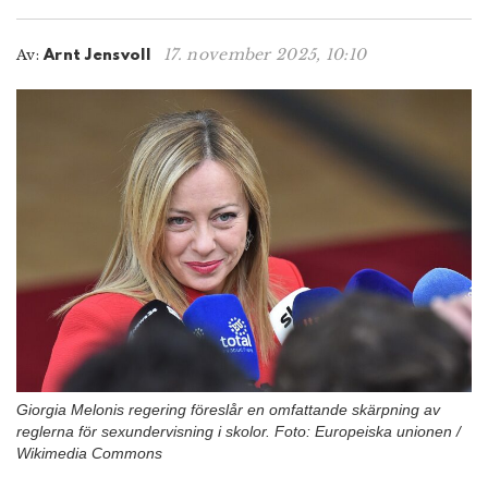
n
17. november 2025, 10:10
Av:
Arnt Jensvoll
Giorgia Melonis regering föreslår en omfattande skärpning av
reglerna för sexundervisning i skolor. Foto: Europeiska unionen /
Wikimedia Commons