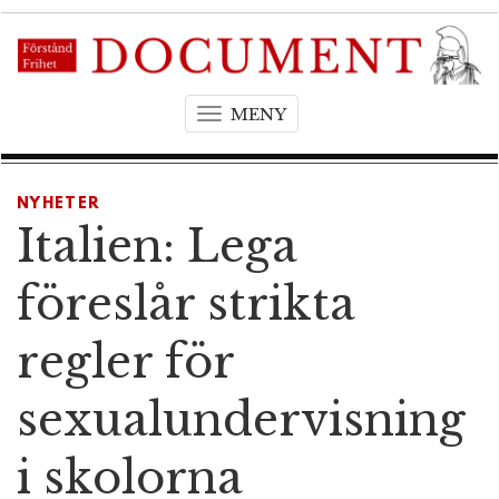
MENY
T
o
g
g
NYHETER
l
Italien: Lega
e
n
föreslår strikta
a
v
regler för
i
g
sexualundervisning
a
t
i skolorna
i
o