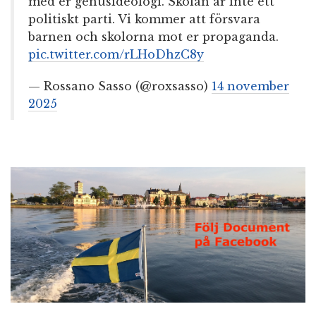
med er genusideologi. Skolan är inte ett
politiskt parti. Vi kommer att försvara
barnen och skolorna mot er propaganda.
pic.twitter.com/rLHoDhzC8y
— Rossano Sasso (@roxsasso)
14 november
2025