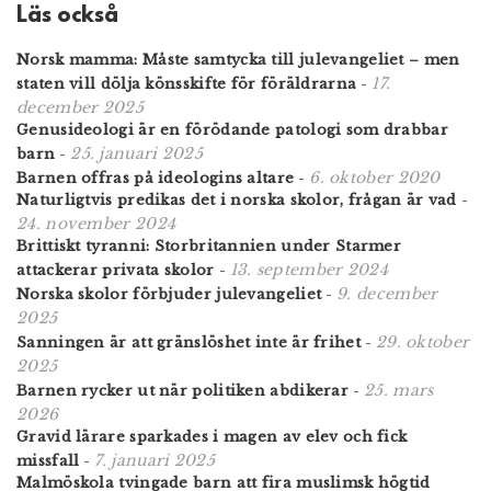
Läs också
Norsk mamma: Måste samtycka till julevangeliet – men
17.
staten vill dölja könsskifte för föräldrarna
-
december 2025
Genusideologi är en förödande patologi som drabbar
25. januari 2025
barn
-
6. oktober 2020
Barnen offras på ideologins altare
-
Naturligtvis predikas det i norska skolor, frågan är vad
-
24. november 2024
Brittiskt tyranni: Storbritannien under Starmer
13. september 2024
attackerar privata skolor
-
9. december
Norska skolor förbjuder julevangeliet
-
2025
29. oktober
Sanningen är att gränslöshet inte är frihet
-
2025
25. mars
Barnen rycker ut när politiken abdikerar
-
2026
Gravid lärare sparkades i magen av elev och fick
7. januari 2025
missfall
-
Malmöskola tvingade barn att fira muslimsk högtid