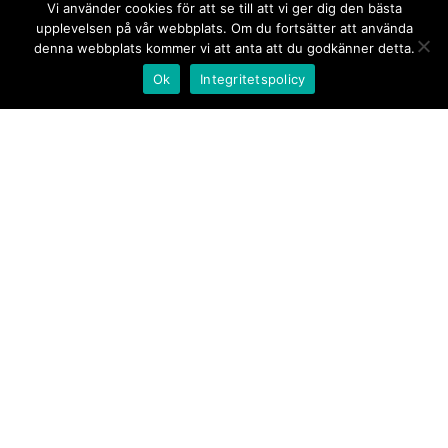
Vi använder cookies för att se till att vi ger dig den bästa
upplevelsen på vår webbplats. Om du fortsätter att använda
denna webbplats kommer vi att anta att du godkänner detta.
Ok
Integritetspolicy
Kontakt/tips oss
Om oss
Document.se
Första sidan
·
Nyheter
·
Kommentarer
·
Utrikes
·
Gästskribent
·
Ur flödet/I korthet
·
Notiser
·
Svarta