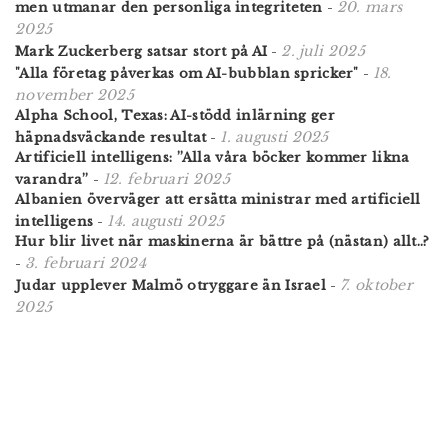
20. mars
men utmanar den personliga integriteten
-
2025
2. juli 2025
Mark Zuckerberg satsar stort på AI
-
18.
"Alla företag påverkas om AI-bubblan spricker"
-
november 2025
Alpha School, Texas: AI-stödd inlärning ger
1. augusti 2025
häpnadsväckande resultat
-
Artificiell intelligens: ”Alla våra böcker kommer likna
12. februari 2025
varandra”
-
Albanien överväger att ersätta ministrar med artificiell
14. augusti 2025
intelligens
-
Hur blir livet när maskinerna är bättre på (nästan) allt..?
3. februari 2024
-
7. oktober
Judar upplever Malmö otryggare än Israel
-
2025