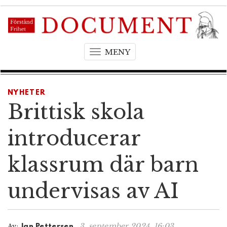
MENY
T
o
g
g
NYHETER
l
Brittisk skola
e
n
introducerar
a
v
klassrum där barn
i
g
undervisas av AI
a
t
i
o
3. september 2024, 16:03
Av:
Jan Pettersen