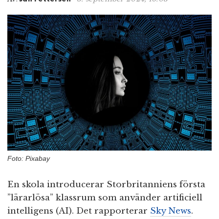
n
Foto: Pixabay
En skola introducerar Storbritanniens första
”lärarlösa” klassrum som använder artificiell
intelligens (AI). Det rapporterar
Sky News
.