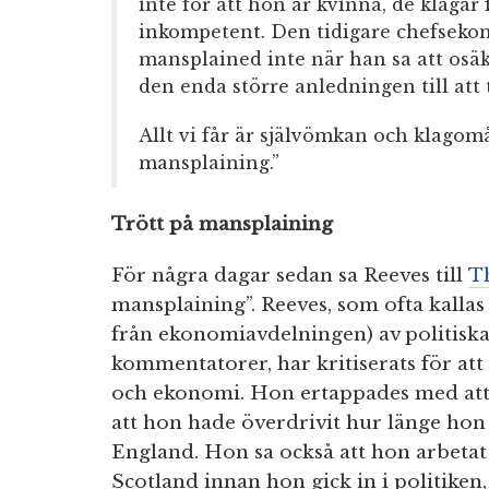
inte för att hon är kvinna, de klagar 
inkompetent. Den tidigare chefseko
mansplained inte när han sa att osä
den enda större anledningen till att 
Allt vi får är självömkan och klago
mansplaining.”
Trött på mansplaining
För några dagar sedan sa Reeves till
T
mansplaining”. Reeves, som ofta kallas
från ekonomiavdelningen) av politisk
kommentatorer, har kritiserats för att 
och ekonomi. Hon ertappades med att 
att hon hade överdrivit hur länge hon
England. Hon sa också att hon arbeta
Scotland innan hon gick in i politike