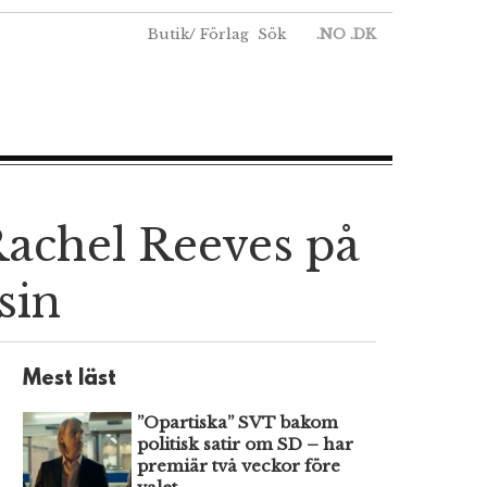
Butik
/
Förlag
Sök
.NO
.DK
Rachel Reeves på
sin
Mest läst
”Opartiska” SVT bakom
politisk satir om SD – har
premiär två veckor före