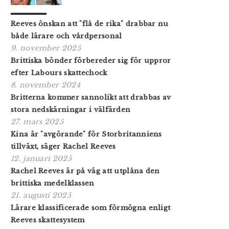
Reeves önskan att "flå de rika" drabbar nu
både lärare och vårdpersonal
9. november 2025
Brittiska bönder förbereder sig för uppror
efter Labours skattechock
8. november 2024
Britterna kommer sannolikt att drabbas av
stora nedskärningar i välfärden
27. mars 2025
Kina är "avgörande" för Storbritanniens
tillväxt, säger Rachel Reeves
12. januari 2025
Rachel Reeves är på väg att utplåna den
brittiska medelklassen
21. augusti 2025
Lärare klassificerade som förmögna enligt
Reeves skattesystem