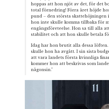
hoppas att hon njöt av det, för det b
total förnedring! Förra året höjde h
pund – den största skattehöjningen i 
hon inte skulle komma tillbaka för m
engångsföreteelse. Hon sa till alla a
stabilitet och att hon skulle betala fö
Idag har hon brutit alla dessa löft
skulle hon ha avgått. I sin sista budg
att vara landets första kvinnliga fin
kommer hon att beskrivas som lande
någonsin.”