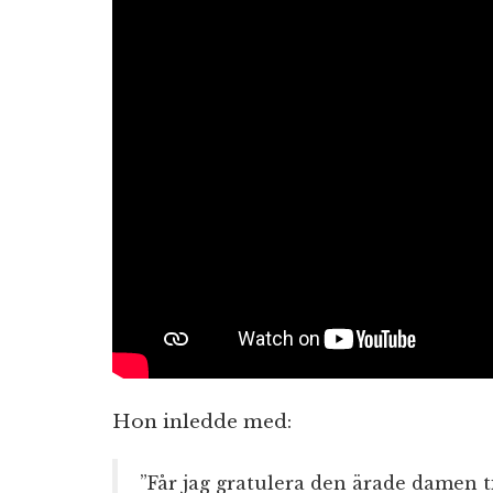
Hon inledde med:
”Får jag gratulera den ärade damen t