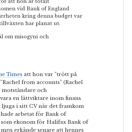
för att hon är totalt
nomen vid Bank of England
kerheten kring denna budget var
tillväxten har planat ut.
mål om misogyni och
he Times
att hon var ”trött på
 ”Rachel from accounts” (Rachel
a motståndare och
vara en lättviktare inom finans
ljuga i sitt CV när det framkom
 hade arbetat för Bank of
t som ekonom för Halifax Bank of
n, men erkände senare att hennes