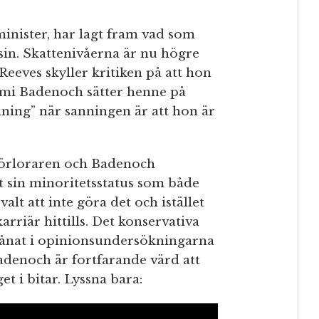
minister, har lagt fram vad som
in. Skattenivåerna är nu högre
eeves skyller kritiken på att hon
emi Badenoch sätter henne på
ining” när sanningen är att hon är
s förloraren och Badenoch
 sin minoritetsstatus som både
lt att inte göra det och istället
karriär hittills. Det konservativa
plånat i opinionsundersökningarna
denoch är fortfarande värd att
et i bitar. Lyssna bara: