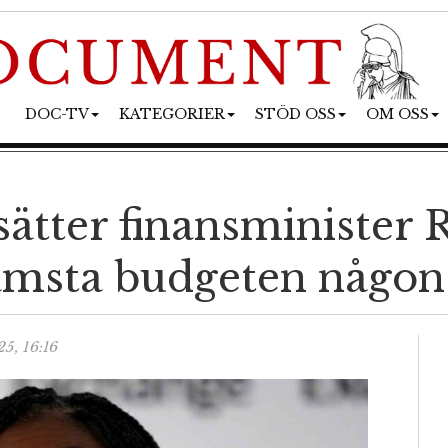
DOC-TV
KATEGORIER
STÖD OSS
OM OSS
ätter finansminister 
sämsta budgeten någon
5, 16:16