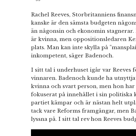
Rachel Reeves, Storbritanniens finans
kanske är den sämsta budgeten någons
än någonsin och ekonomin stagnerar. R
är kvinna, men oppositionsledaren K
plats. Man kan inte skylla på ”manspla
inkompetent, säger Badenoch.
I sitt tal i underhuset igår var Reeve
vinnaren. Badenoch kunde ha utnyttjat
kvinna och svart person, men hon har va
fokuserat på innehållet i sin politiska 
partiet kämpar och är nästan helt ut
tack vare Reforms framgångar, men Ba
lyssna på. I sitt tal rev hon Reeves budg