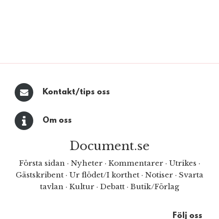
Kontakt/tips oss
Om oss
Document.se
Första sidan
·
Nyheter
·
Kommentarer
·
Utrikes
·
Gästskribent
·
Ur flödet/I korthet
·
Notiser
·
Svarta
tavlan
·
Kultur
·
Debatt
·
Butik/Förlag
Följ oss