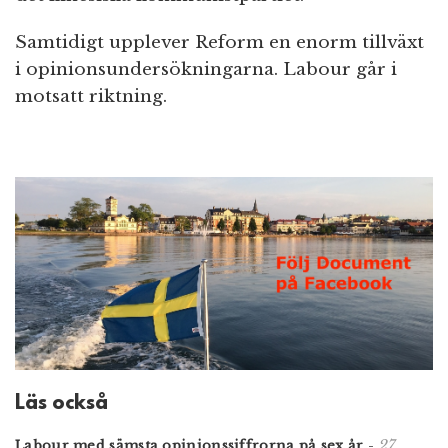
Samtidigt upplever Reform en enorm tillväxt
i opinionsundersökningarna. Labour går i
motsatt riktning.
Läs också
27.
Labour med sämsta opinionssiffrorna på sex år
-