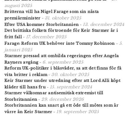
augusti 2025
Britterna vill ha Nigel Farage som sin nästa
31. oktober 2025
premiärminister
-
13. december 2024
Efter USA kommer Storbritannien
-
Det brittiska folkets förtroende för Keir Starmer är i
17. december 2025
fritt fall
-
5.
Farage: Reform UK behöver inte Tommy Robinson
-
januari 2025
Starmer pressad att ombilda regeringen efter Angela
6. september 2025
Rayners avgång
-
Reform UK-politiker i blåsväder, sa att det finns för få
30. oktober 2025
vita britter i reklam
-
Keir Starmer under utredning efter att Lord Alli köpt
15. september 2024
kläder till hans fru
-
Starmer välkomnar antisemitisk extremist till
29. december 2026
Storbritannien
-
Storbritannien kan snart gå ett öde till mötes som är
19. september 2025
värre än Keir Starmer
-