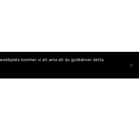
a webbplats kommer vi att anta att du godkänner detta.
Följ oss