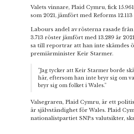
Valets vinnare, Plaid Cymru, fick 15.96
som 2021, jämfört med Reforms 12.113 
Labours andel av rösterna rasade från 
3.713 röster jämfört med 13.289 år 202
sa till reportrar att han inte skämdes 
premiärminister Keir Starmer.
”Jag tycker att Keir Starmer borde s
här, eftersom han inte bryr sig om v
bryr sig om folket i Wales.”
Valsegraren, Plaid Cymru, är ett politis
är självständighet för Wales. Plaid Cy
nationalistpartiet SNP:s valutsikter, sk