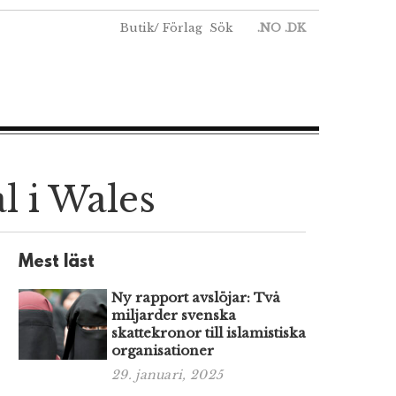
Butik
/
Förlag
Sök
.NO
.DK
l i Wales
Mest läst
Ny rapport avslöjar: Två
miljarder svenska
skattekronor till islamistiska
organisationer
29. januari, 2025