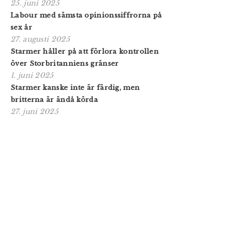
25. juni 2025
Labour med sämsta opinionssiffrorna på
sex år
27. augusti 2025
Starmer håller på att förlora kontrollen
över Storbritanniens gränser
1. juni 2025
Starmer kanske inte är färdig, men
britterna är ändå körda
27. juni 2025