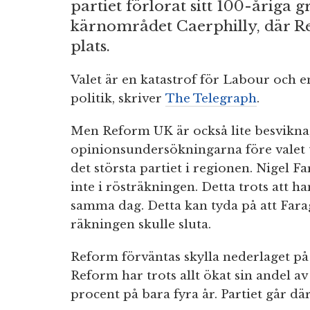
partiet förlorat sitt 100-åriga 
kärnområdet Caerphilly, där 
plats.
Valet är en katastrof för Labour och e
politik, skriver
The Telegraph
.
Men Reform UK är också lite besvikna
opinionsundersökningarna före valet t
det största partiet i regionen. Nigel F
inte i rösträkningen. Detta trots att h
samma dag. Detta kan tyda på att Far
räkningen skulle sluta.
Reform förväntas skylla nederlaget på 
Reform har trots allt ökat sin andel av
procent på bara fyra år. Partiet går dä