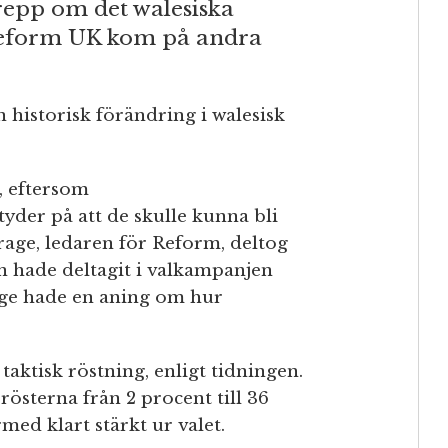
grepp om det walesiska
Reform UK kom på andra
n historisk förändring i walesisk
, eftersom
yder på att de skulle kunna bli
arage, ledaren för Reform, deltog
an hade deltagit i valkampanjen
age hade en aning om hur
taktisk röstning, enligt tidningen.
 rösterna från 2 procent till 36
rmed klart stärkt ur valet.