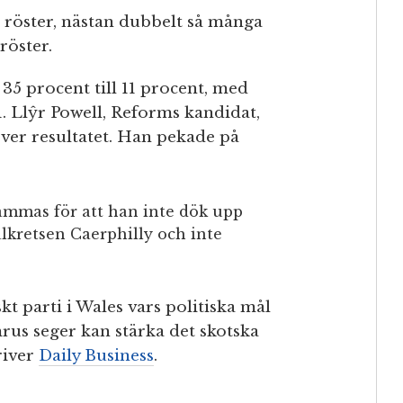
1 röster, nästan dubbelt så många
röster.
35 procent till 11 procent, med
1. Llŷr Powell, Reforms kandidat,
över resultatet. Han pekade på
kämmas för att han inte dök upp
alkretsen Caerphilly och inte
kt parti i Wales vars politiska mål
mrus seger kan stärka det skotska
river
Daily Business
.