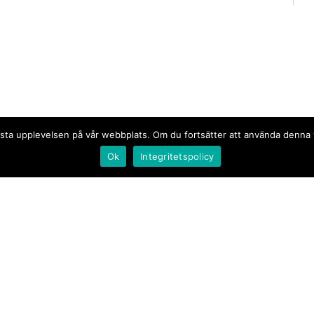
n bästa upplevelsen på vår webbplats. Om du fortsätter att använda denn
Ok
Integritetspolicy
Document.se