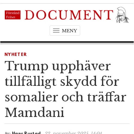
MENY
T
o
g
g
NYHETER
l
Trump upphäver
e
n
tillfälligt skydd för
a
v
somalier och träffar
i
g
Mamdani
a
t
i
o
22. november 2025, 14:04
Av:
Hans Rustad