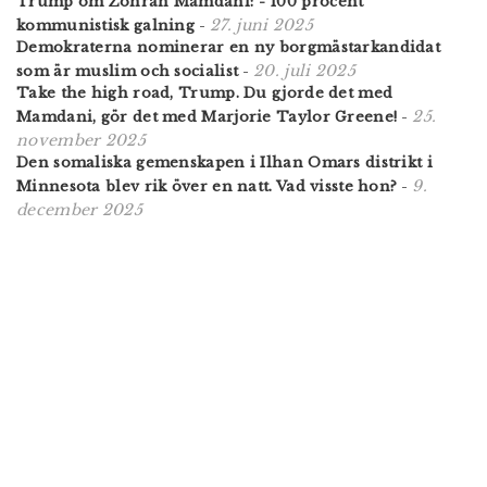
Trump om Zohran Mamdani: - 100 procent
27. juni 2025
kommunistisk galning
-
Demokraterna nominerar en ny borgmästarkandidat
20. juli 2025
som är muslim och socialist
-
Take the high road, Trump. Du gjorde det med
25.
Mamdani, gör det med Marjorie Taylor Greene!
-
november 2025
Den somaliska gemenskapen i Ilhan Omars distrikt i
9.
Minnesota blev rik över en natt. Vad visste hon?
-
december 2025