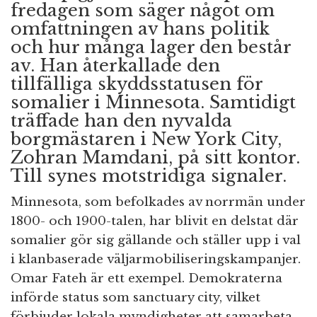
fredagen som säger något om
omfattningen av hans politik
och hur många lager den består
av. Han återkallade den
tillfälliga skyddsstatusen för
somalier i Minnesota. Samtidigt
träffade han den nyvalda
borgmästaren i New York City,
Zohran Mamdani, på sitt kontor.
Till synes motstridiga signaler.
Minnesota, som befolkades av norrmän under
1800- och 1900-talen, har blivit en delstat där
somalier gör sig gällande och ställer upp i val
i klanbaserade väljarmobiliseringskampanjer.
Omar Fateh är ett exempel. Demokraterna
införde status som sanctuary city, vilket
förbjuder lokala myndigheter att samarbeta