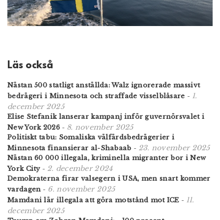
Läs också
Nästan 500 statligt anställda: Walz ignorerade massivt
1.
bedrägeri i Minnesota och straffade visselblåsare
-
december 2025
Elise Stefanik lanserar kampanj inför guvernörsvalet i
8. november 2025
New York 2026
-
Politiskt tabu: Somaliska välfärdsbedrägerier i
23. november 2025
Minnesota finansierar al-Shabaab
-
Nästan 60 000 illegala, kriminella migranter bor i New
2. december 2024
York City
-
Demokraterna firar valsegern i USA, men snart kommer
6. november 2025
vardagen
-
11.
Mamdani lär illegala att göra motstånd mot ICE
-
december 2025