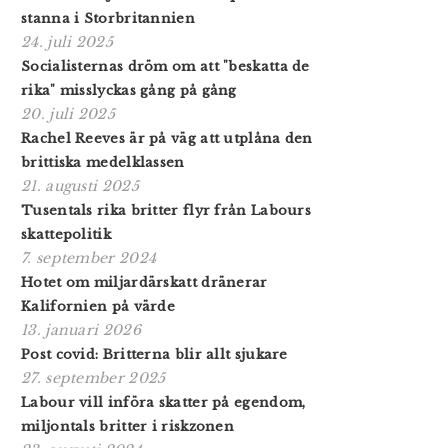
stanna i Storbritannien
24. juli 2025
Socialisternas dröm om att "beskatta de
rika" misslyckas gång på gång
20. juli 2025
Rachel Reeves är på väg att utplåna den
brittiska medelklassen
21. augusti 2025
Tusentals rika britter flyr från Labours
skattepolitik
7. september 2024
Hotet om miljardärskatt dränerar
Kalifornien på värde
13. januari 2026
Post covid: Britterna blir allt sjukare
27. september 2025
Labour vill införa skatter på egendom,
miljontals britter i riskzonen