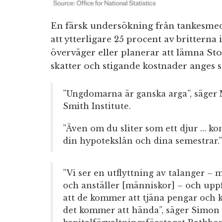
En färsk undersökning från tankesmed
att ytterligare 25 procent av britterna 
överväger eller planerar att lämna Sto
skatter och stigande kostnader anges 
”Ungdomarna är ganska arga”, säger
Smith Institute.
”Även om du sliter som ett djur … ko
din hypotekslån och dina semestrar.”
”Vi ser en utflyttning av talanger – 
och anställer [människor] – och uppf
att de kommer att tjäna pengar och ko
det kommer att hända”, säger Simon