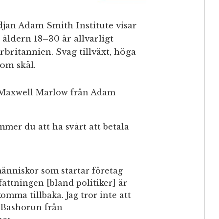
jan Adam Smith Institute visar
i åldern 18–30 år allvarligt
rbritannien. Svag tillväxt, höga
som skäl.
 Maxwell Marlow från Adam
mmer du att ha svårt att betala
människor som startar företag
attningen [bland politiker] är
mma tillbaka. Jag tror inte att
 Bashorun från