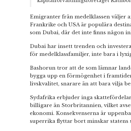
kapitalförvaltningsföretaget Rathbo
Emigranter från medelklassen väljer a
Frankrike och USA är populära destina
som Dubai, där det inte finns någon i
Dubai har insett trenden och investera
för medelklassfamiljer, inte bara i lyx
Bashorun tror att de som lämnar landet
bygga upp en förmögenhet i framtiden
livskvalitet, snarare än att bara vilja b
Sydafrika erbjuder inga skattefördelar
billigare än Storbritannien, vilket avs
ekonomi. Konsekvenserna är uppenbar
superrika flyttar bort minskar statens 