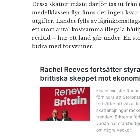
Dessa skatter måste därför tas ut frå
medelklassen flyr finns det ingen kvar
utgifter. Landet fylls av låginkomsttag
ett stort antal kostsamma illegala båtfly
realtid – hur ett land går under. En s
bidra med försvinner.