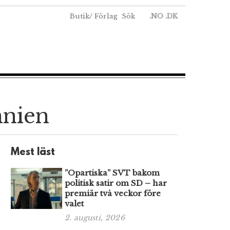
Butik
/
Förlag
Sök
.NO
.DK
nnien
Mest läst
”Opartiska” SVT bakom
politisk satir om SD – har
premiär två veckor före
valet
2. augusti, 2026