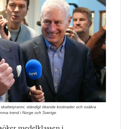
s skattetyranni, ständigt ökande kostnader och osäkra
samma trend i Norge och Sverige.
söker medelklassen i