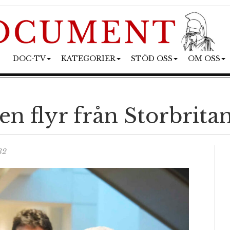
DOC-TV
KATEGORIER
STÖD OSS
OM OSS
n flyr från Storbrita
32