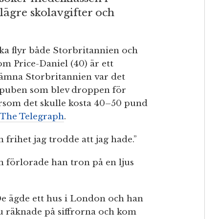
lägre skolavgifter och
ka flyr både Storbritannien och
om Price-Daniel (40) är ett
 lämna Storbritannien var det
å puben som blev droppen för
tersom det skulle kosta 40–50 pund
The Telegraph
.
n frihet jag trodde att jag hade.”
 förlorade han tron på en ljus
 De ägde ett hus i London och han
ru räknade på siffrorna och kom