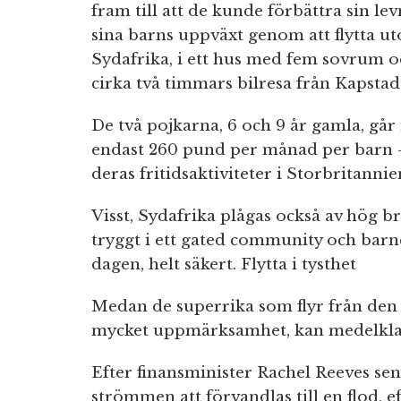
fram till att de kunde förbättra sin l
sina barns uppväxt genom att flytta u
Sydafrika, i ett hus med fem sovrum o
cirka två timmars bilresa från Kapstad
De två pojkarna, 6 och 9 år gamla, går i
endast 260 pund per månad per barn
deras fritidsaktiviteter i Storbritannie
Visst, Sydafrika plågas också av hög b
tryggt i ett gated community och barne
dagen, helt säkert. Flytta i tysthet
Medan de superrika som flyr från den b
mycket uppmärksamhet, kan medelklass
Efter finansminister Rachel Reeves se
strömmen att förvandlas till en flod, ef