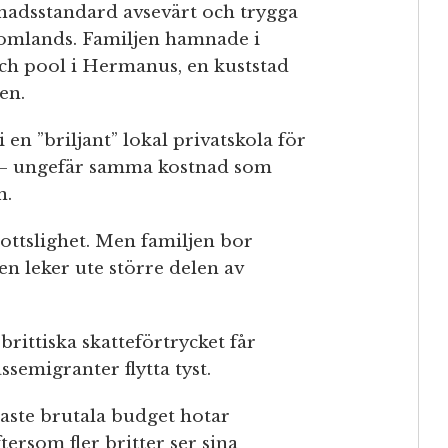
evnadsstandard avsevärt och trygga
tomlands. Familjen hamnade i
ch pool i Hermanus, en kuststad
en.
 en ”briljant” lokal privatskola för
 – ungefär samma kostnad som
n.
rottslighet. Men familjen bor
n leker ute större delen av
rittiska skatteförtrycket får
emigranter flytta tyst.
naste brutala budget hotar
tersom fler britter ser sina