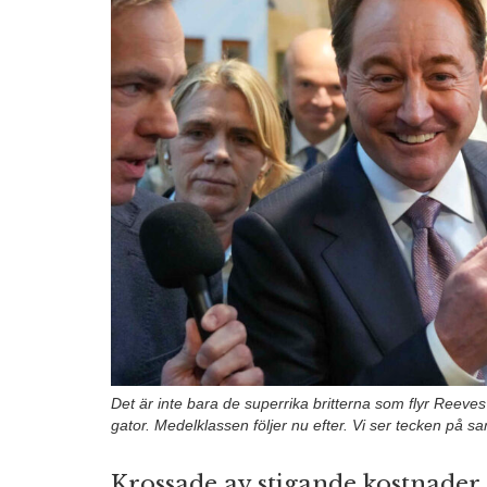
Det är inte bara de superrika britterna som flyr Reeve
gator. Medelklassen följer nu efter. Vi ser tecken på 
Krossade av stigande kostnader 