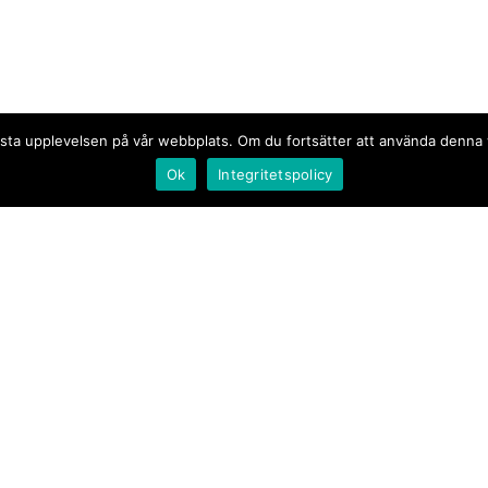
n bästa upplevelsen på vår webbplats. Om du fortsätter att använda denn
Ok
Integritetspolicy
Document.se
Första sidan
·
Nyheter
·
Kommentarer
·
Utrikes
·
Gästskribent
·
Ur flödet/I korthet
·
Notiser
·
Svarta tavlan
·
Kultur
·
Debatt
·