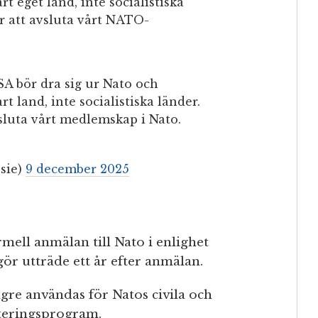
t eget land, inte socialistiska
ör att avsluta vårt NATO-
SA bör dra sig ur Nato och
t land, inte socialistiska länder.
vsluta vårt medlemskap i Nato.
sie)
9 december 2025
rmell anmälan till Nato i enlighet
gör utträde ett år efter anmälan.
gre användas för Natos civila och
steringsprogram.