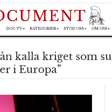
DOC-TV
KATEGORIER
STÖD OSS
OM OSS
från kalla kriget som 
der i Europa”