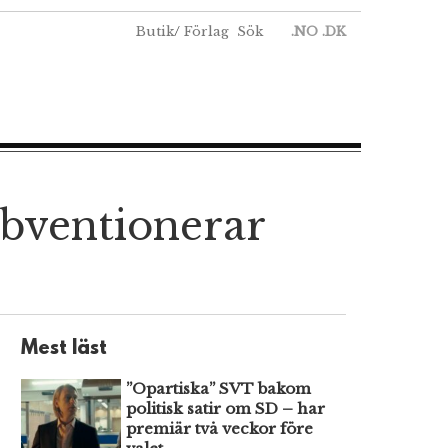
Butik
/
Förlag
Sök
.NO
.DK
subventionerar
Mest läst
”Opartiska” SVT bakom
politisk satir om SD – har
premiär två veckor före