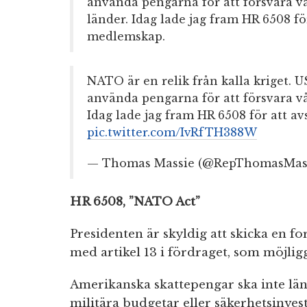
använda pengarna för att försvara vår
länder. Idag lade jag fram HR 6508 f
medlemskap.
NATO är en relik från kalla kriget. U
använda pengarna för att försvara vår
Idag lade jag fram HR 6508 för att a
pic.twitter.com/IvRfTH388W
— Thomas Massie (@RepThomasMas
HR 6508, ”NATO Act”
Presidenten är skyldig att skicka en fo
med artikel 13 i fördraget, som möjlig
Amerikanska skattepengar ska inte län
militära budgetar eller säkerhetsinve