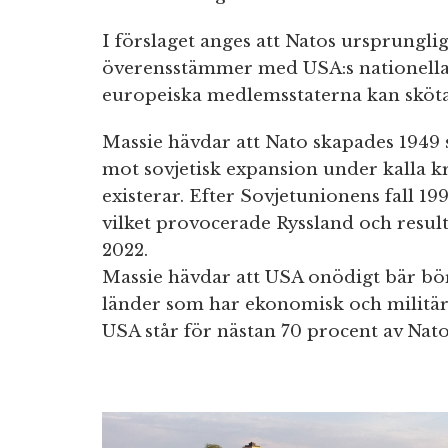
I förslaget anges att Natos ursprunglig
överensstämmer med USA:s nationella 
europeiska medlemsstaterna kan sköta s
Massie hävdar att Nato skapades 1949 s
mot sovjetisk expansion under kalla kr
existerar. Efter Sovjetunionens fall 19
vilket provocerade Ryssland och resul
2022.
Massie hävdar att USA onödigt bär bör
länder som har ekonomisk och militär k
USA står för nästan 70 procent av Natos