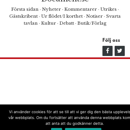
Första sidan
·
Nyheter
·
Kommentarer
·
Utrikes
·
Gästskribent
·
Ur flödet/I korthet
·
Notiser
·
Svarta
tavlan
·
Kultur
·
Debatt
·
Butik/Förlag
Följ oss
Vi använder cookies för att se till att vi ger dig den bästa uppleve
vår webbplats. Om du fortsätter att använda denna webbplats kom
att anta att du godkänner detta.