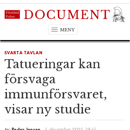
MENY
T
o
g
g
SVARTA TAVLAN
l
Tatueringar kan
e
n
försvaga
a
v
immunförsvaret,
i
g
visar ny studie
a
t
i
o
5. december 2025, 19:55
Av:
Peder Jensen