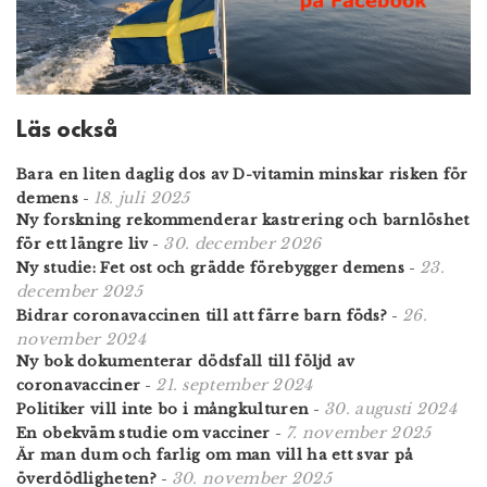
Läs också
Bara en liten daglig dos av D-vitamin minskar risken för
18. juli 2025
demens
-
Ny forskning rekommenderar kastrering och barnlöshet
30. december 2026
för ett längre liv
-
23.
Ny studie: Fet ost och grädde förebygger demens
-
december 2025
26.
Bidrar coronavaccinen till att färre barn föds?
-
november 2024
Ny bok dokumenterar dödsfall till följd av
21. september 2024
coronavacciner
-
30. augusti 2024
Politiker vill inte bo i mångkulturen
-
7. november 2025
En obekväm studie om vacciner
-
Är man dum och farlig om man vill ha ett svar på
30. november 2025
överdödligheten?
-