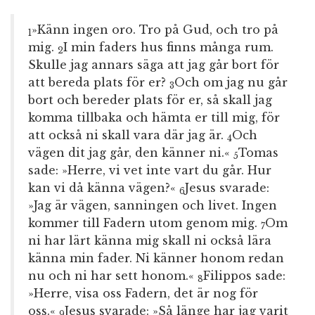
»Känn ingen oro. Tro på Gud, och tro på
1
mig.
I min faders hus finns många rum.
2
Skulle jag annars säga att jag går bort för
att bereda plats för er?
Och om jag nu går
3
bort och bereder plats för er, så skall jag
komma tillbaka och hämta er till mig, för
att också ni skall vara där jag är.
Och
4
vägen dit jag går, den känner ni.«
Tomas
5
sade: »Herre, vi vet inte vart du går. Hur
kan vi då känna vägen?«
Jesus svarade:
6
»Jag är vägen, sanningen och livet. Ingen
kommer till Fadern utom genom mig.
Om
7
ni har lärt känna mig skall ni också lära
känna min fader. Ni känner honom redan
nu och ni har sett honom.«
Filippos sade:
8
»Herre, visa oss Fadern, det är nog för
oss.«
Jesus svarade: »Så länge har jag varit
9