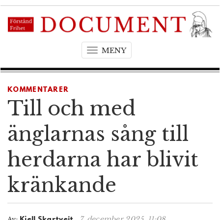
MENY
T
o
g
g
KOMMENTARER
l
Till och med
e
n
änglarnas sång till
a
v
herdarna har blivit
i
g
kränkande
a
t
i
o
7. december 2025, 11:08
Av:
Kjell Skartveit