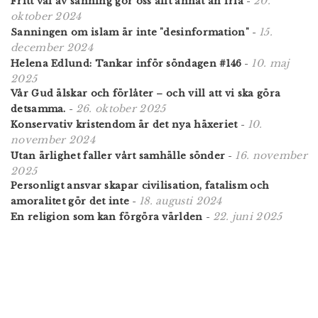
20.
Fritt val av sanning gör oss allt annat än fria
-
oktober 2024
15.
Sanningen om islam är inte "desinformation"
-
december 2024
10. maj
Helena Edlund: Tankar inför söndagen #146
-
2025
Vår Gud älskar och förlåter – och vill att vi ska göra
26. oktober 2025
detsamma.
-
10.
Konservativ kristendom är det nya häxeriet
-
november 2024
16. november
Utan ärlighet faller vårt samhälle sönder
-
2025
Personligt ansvar skapar civilisation, fatalism och
18. augusti 2024
amoralitet gör det inte
-
22. juni 2025
En religion som kan förgöra världen
-