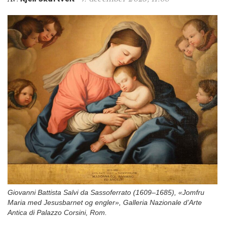
n
Giovanni Battista Salvi da Sassoferrato (1609–1685), «Jomfru
Maria med Jesusbarnet og engler», Galleria Nazionale d’Arte
Antica di Palazzo Corsini, Rom.