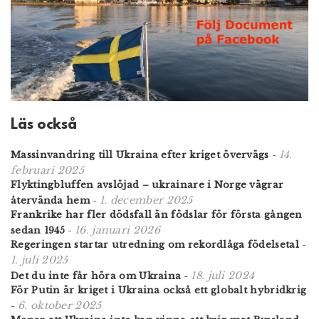
Läs också
14.
Massinvandring till Ukraina efter kriget övervägs
-
februari 2025
Flyktingbluffen avslöjad – ukrainare i Norge vägrar
1. december 2025
återvända hem
-
Frankrike har fler dödsfall än födslar för första gången
16. januari 2026
sedan 1945
-
Regeringen startar utredning om rekordlåga födelsetal
-
1. juli 2025
18. juli 2024
Det du inte får höra om Ukraina
-
För Putin är kriget i Ukraina också ett globalt hybridkrig
6. oktober 2025
-