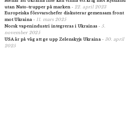
Menar att Ukraina inte kan vinna ett krig mot Ryssland
22. april 2023
utan Nato-trupper på marken
-
Europeiska försvarschefer diskuterar gemensam front
11. mars 2025
mot Ukraina
-
5.
Norsk vapenindustri integreras i Ukrainas
-
november 2025
30. april
USA är på väg att ge upp Zelenskyjs Ukraina
-
2025