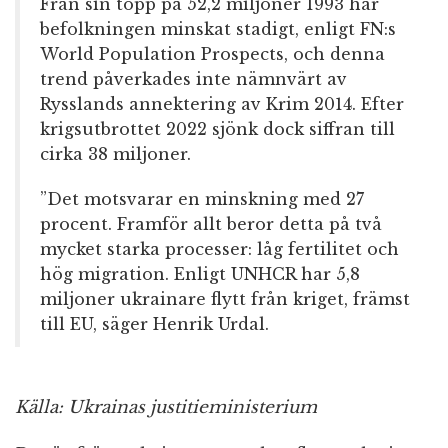
Från sin topp på 52,2 miljoner 1993 har
befolkningen minskat stadigt, enligt FN:s
World Population Prospects, och denna
trend påverkades inte nämnvärt av
Rysslands annektering av Krim 2014. Efter
krigsutbrottet 2022 sjönk dock siffran till
cirka 38 miljoner.
”Det motsvarar en minskning med 27
procent. Framför allt beror detta på två
mycket starka processer: låg fertilitet och
hög migration. Enligt UNHCR har 5,8
miljoner ukrainare flytt från kriget, främst
till EU, säger Henrik Urdal.
Källa: Ukrainas justitieministerium