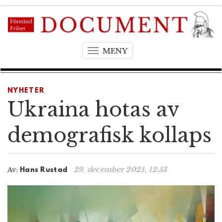
MENY
T
o
g
g
NYHETER
l
Ukraina hotas av
e
n
demografisk kollaps
a
v
i
29. december 2025, 12:53
Av:
Hans Rustad
g
a
t
i
o