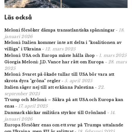
Läs också
18.
Meloni försöker dämpa transatlantiska spänningar
-
januari 2026
Meloni: Italien kommer inte att delta i "koalitionen av
12. mars 2025
villiga" i Ukraina
-
1. mars 2025
Meloni: USA och Europa måste hålla ihop
-
28. mars
Giorgia Meloni: J.D. Vance har rätt om Europa
-
2025
Meloni: Svaret på ökade tullar till USA bör vara att
5. april 2025
skrota dyra "gröna" regler
-
22.
Italien säger nej till att erkänna Palestina
-
september 2025
Trump och Meloni: – Säkra på att USA och Europa kan
17. april 2025
enas
-
14.
Danmark skickar militära styrkor till Grönland
-
januari 2026
Europa försöker enas om ett svar på Trumps uttalande
18. februari 2025
om Ukraina, men EU är splittrat
-