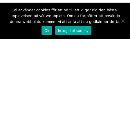
Vi använder cookies för att se till att vi ger dig den bästa
upplevelsen på vår webbplats. Om du fortsätter att använda
denna webbplats kommer vi att anta att du godkänner detta.
Ok
Integritetspolicy
Kontakt/tips oss
Om oss
Document.se
Första sidan
·
Nyheter
·
Kommentarer
·
Utrikes
·