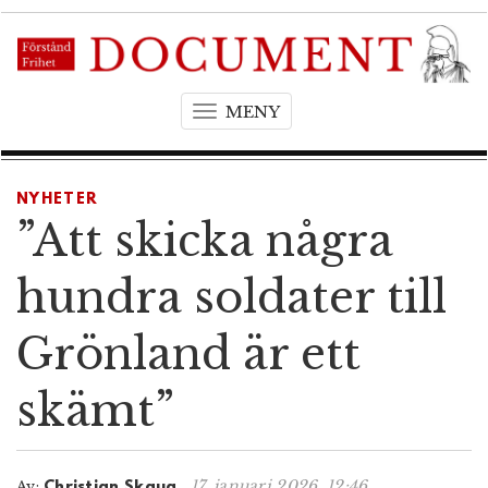
MENY
T
o
g
g
NYHETER
l
”Att skicka några
e
n
hundra soldater till
a
v
Grönland är ett
i
g
skämt”
a
t
i
o
17. januari 2026, 12:46
Av:
Christian Skaug