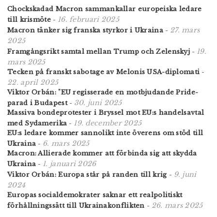
Chockskadad Macron sammankallar europeiska ledare
16. februari 2025
till krismöte
-
27. mars
Macron tänker sig franska styrkor i Ukraina
-
2025
19.
Framgångsrikt samtal mellan Trump och Zelenskyj
-
mars 2025
Tecken på franskt sabotage av Melonis USA-diplomati
-
22. april 2025
Viktor Orbán: "EU regisserade en motbjudande Pride-
30. juni 2025
parad i Budapest
-
Massiva bondeprotester i Bryssel mot EU:s handelsavtal
19. december 2025
med Sydamerika
-
EU:s ledare kommer sannolikt inte överens om stöd till
6. mars 2025
Ukraina
-
Macron: Allierade kommer att förbinda sig att skydda
1. januari 2026
Ukraina
-
9. juni
Viktor Orbán: Europa står på randen till krig
-
2024
Europas socialdemokrater saknar ett realpolitiskt
26. mars 2025
förhållningssätt till Ukrainakonflikten
-