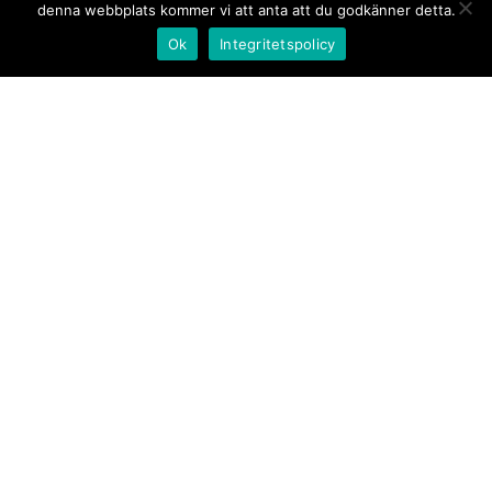
denna webbplats kommer vi att anta att du godkänner detta.
Ok
Integritetspolicy
Kontakt/tips oss
Om oss
Document.se
Första sidan
·
Nyheter
·
Kommentarer
·
Utrikes
·
Gästskribent
·
Ur flödet/I korthet
·
Notiser
·
Svarta
tavlan
·
Kultur
·
Debatt
·
Butik/Förlag