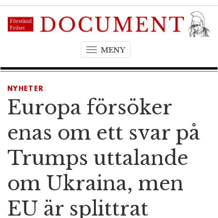
MENY
T
o
g
g
NYHETER
l
Europa försöker
e
n
enas om ett svar på
a
v
Trumps uttalande
i
g
om Ukraina, men
a
t
EU är splittrat
i
o