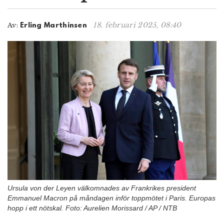
n
18. februari 2025, 08:40
Av:
Erling Marthinsen
Ursula von der Leyen välkomnades av Frankrikes president
Emmanuel Macron på måndagen inför toppmötet i Paris. Europas
hopp i ett nötskal. Foto: Aurelien Morissard / AP / NTB