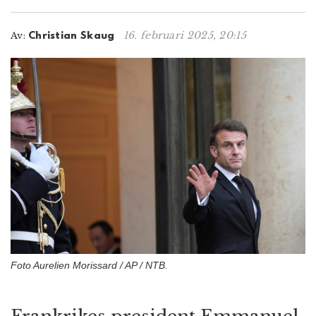
n
16. februari 2025, 20:15
Av:
Christian Skaug
Foto Aurelien Morissard / AP / NTB.