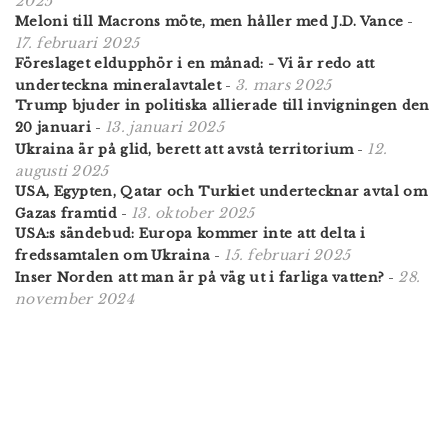
2025
Meloni till Macrons möte, men håller med J.D. Vance
-
17. februari 2025
Föreslaget eldupphör i en månad: - Vi är redo att
3. mars 2025
underteckna mineralavtalet
-
Trump bjuder in politiska allierade till invigningen den
13. januari 2025
20 januari
-
12.
Ukraina är på glid, berett att avstå territorium
-
augusti 2025
USA, Egypten, Qatar och Turkiet undertecknar avtal om
13. oktober 2025
Gazas framtid
-
USA:s sändebud: Europa kommer inte att delta i
15. februari 2025
fredssamtalen om Ukraina
-
28.
Inser Norden att man är på väg ut i farliga vatten?
-
november 2024