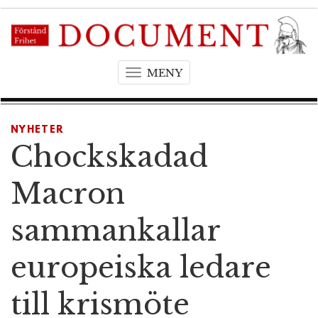
MENY
T
o
g
g
NYHETER
l
Chockskadad
e
n
Macron
a
v
sammankallar
i
g
europeiska ledare
a
t
till krismöte
i
o