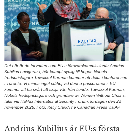
n
Det här är de farvatten som EU:s försvarskommissionär Andrius
Kubilius navigerar i, här knappt synlig till höger. Nobels
fredspristagare Tawakkol Karman kommer att delta i konferensen
i Toronto. Vi minns inget ståhej vid denna prisceremoni. EU
kommer att ha svårt att skilja vän från fiende. Tawakkol Karman,
Nobels fredspristagare och grundare av Women Without Chains,
talar vid Halifax International Security Forum, lördagen den 22
november 2025. Foto: Kelly Clark/The Canadian Press via AP
Andrius Kubilius är EU:s första