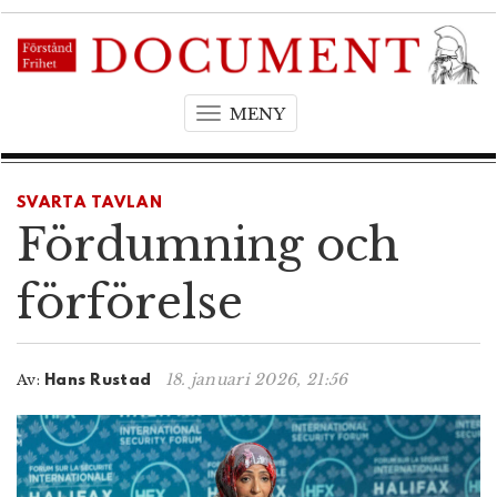
MENY
T
o
g
g
SVARTA TAVLAN
l
Fördumning och
e
n
förförelse
a
v
i
18. januari 2026, 21:56
Av:
Hans Rustad
g
a
t
i
o