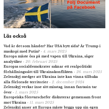
Läs också
Vad är det som händer? Har USA bytt sida? Är Trump i
4. mars 2025
maskopi med Putin?
-
Europa måste ösa på med vapen till Ukraina, säger
20. februari 2025
analytiker
-
Europas socialdemokrater saknar ett realpolitiskt
26. mars 2025
förhållningssätt till Ukrainakonflikten
-
Zelenskyj medger att Ukraina inte kan vinna tillbaka
2. december 2024
alla förlorade territorier
-
Zelenskyj verkar inse sitt misstag, innan fantasin tar
1. mars 2025
över
-
Europeiska försvarschefer diskuterar gemensam front
11. mars 2025
mot Ukraina
-
Zelenskyj anser att Europa måste bygga upp sin egen