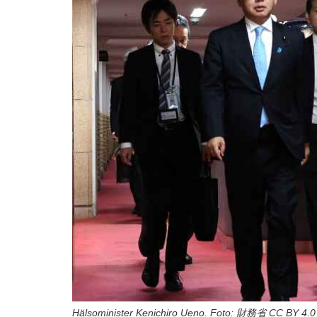
Hälsominister Kenichiro Ueno. Foto: 財務省 CC BY 4.0