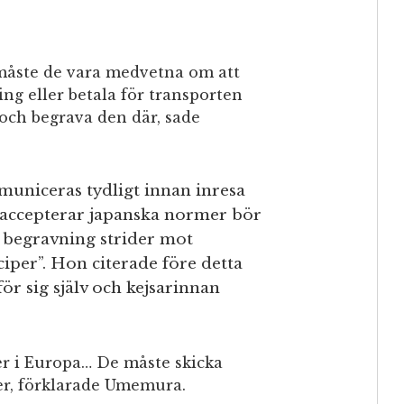
 måste de vara medvetna om att
ng eller betala för transporten
 och begrava den där, sade
uniceras tydligt innan inresa
m accepterar japanska normer bör
t begravning strider mot
ciper”. Hon citerade före detta
r sig själv och kejsarinnan
er i Europa… De måste skicka
der, förklarade Umemura.