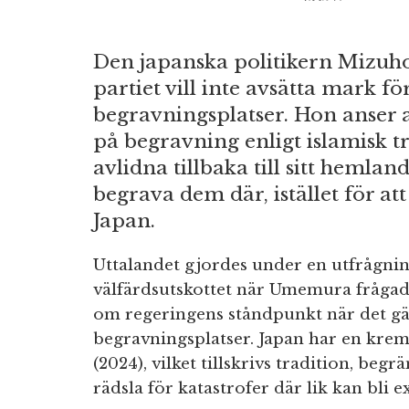
Den japanska politikern Mizu
partiet vill inte avsätta mark f
begravningsplatser. Hon anser 
på begravning enligt islamisk tr
avlidna tillbaka till sitt hemla
begrava dem där, istället för at
Japan.
Uttalandet gjordes under en utfrågning
välfärdsutskottet när Umemura frågad
om regeringens ståndpunkt när det gä
begravningsplatser. Japan har en kre
(2024), vilket tillskrivs tradition, beg
rädsla för katastrofer där lik kan bli 