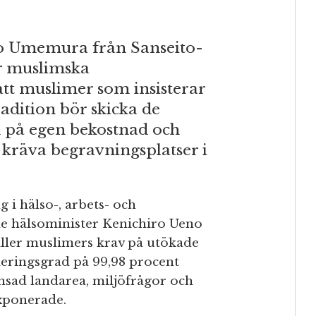
ho Umemura från Sanseito-
ör muslimska
att muslimer som insisterar
adition bör skicka de
nd på egen bekostnad och
t kräva begravningsplatser i
 i hälso-, arbets- och
e hälsominister Kenichiro Ueno
ller muslimers krav på utökade
meringsgrad på 99,98 procent
ränsad landarea, miljöfrågor och
exponerade.