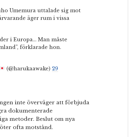
uho Umemura uttalade sig mot
ärvarande äger rum i vissa
nder i Europa… Man måste
emland”, förklarade hon.
(@harukaawake)
29
ngen inte överväger att förbjuda
några dokumenterade
liga metoder. Beslut om nya
öter ofta motstånd.