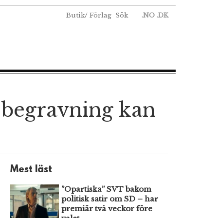
Butik
/
Förlag
Sök
.NO
.DK
-begravning kan
Mest läst
”Opartiska” SVT bakom
politisk satir om SD – har
premiär två veckor före