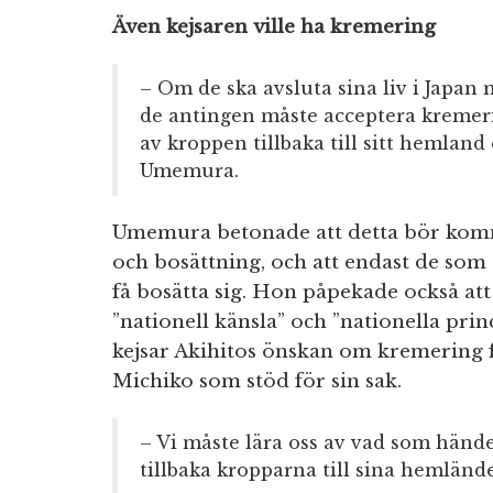
Även kejsaren ville ha kremering
– Om de ska avsluta sina liv i Japan
de antingen måste acceptera kremeri
av kroppen tillbaka till sitt hemland
Umemura.
Umemura betonade att detta bör komm
och bosättning, och att endast de so
få bosätta sig. Hon påpekade också at
”nationell känsla” och ”nationella prin
kejsar Akihitos önskan om kremering fö
Michiko som stöd för sin sak.
– Vi måste lära oss av vad som händ
tillbaka kropparna till sina hemlän