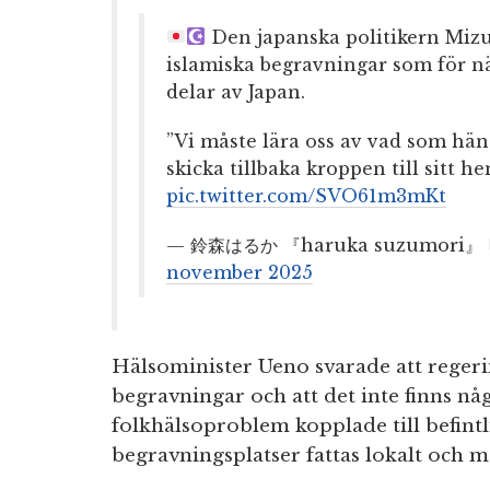
Den japanska politikern Miz
islamiska begravningar som för n
delar av Japan.
”Vi måste lära oss av vad som hä
skicka tillbaka kroppen till sitt h
pic.twitter.com/SVO61m3mKt
— 鈴森はるか 『haruka suzumori』
november 2025
Hälsominister Ueno svarade att regeri
begravningar och att det inte finns 
folkhälsoproblem kopplade till befint
begravningsplatser fattas lokalt och m