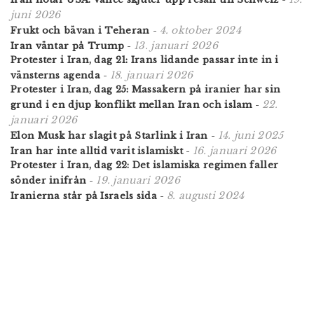
juni 2026
4. oktober 2024
Frukt och bävan i Teheran
-
13. januari 2026
Iran väntar på Trump
-
Protester i Iran, dag 21: Irans lidande passar inte in i
18. januari 2026
vänsterns agenda
-
Protester i Iran, dag 25: Massakern på iranier har sin
22.
grund i en djup konflikt mellan Iran och islam
-
januari 2026
14. juni 2025
Elon Musk har slagit på Starlink i Iran
-
16. januari 2026
Iran har inte alltid varit islamiskt
-
Protester i Iran, dag 22: Det islamiska regimen faller
19. januari 2026
sönder inifrån
-
8. augusti 2024
Iranierna står på Israels sida
-