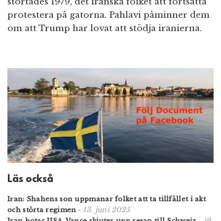
störtades 1979, det iranska folket att fortsätta
protestera på gatorna. Pahlavi påminner dem
om att Trump har lovat att stödja iranierna.
Läs också
Iran: Shahens son uppmanar folket att ta tillfället i akt
13. juni 2025
och störta regimen
-
19.
Iran hotar USA. Vance skjuter upp resan till Schweiz
-