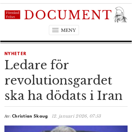
MENY
T
o
g
g
NYHETER
l
Ledare för
e
n
revolutionsgardet
a
v
ska ha dödats i Iran
i
g
a
t
12. januari 2026, 07:53
Av:
Christian Skaug
i
o