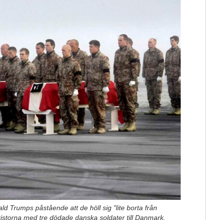
d Trumps påstående att de höll sig "lite borta från
kistorna med tre dödade danska soldater till Danmark.