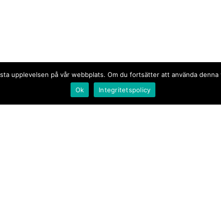
n bästa upplevelsen på vår webbplats. Om du fortsätter att använda denn
Ok
Integritetspolicy
Document.se
Första sidan
·
Nyheter
·
Kommentarer
·
Utrikes
·
Gästskribent
·
Ur flödet/I korthet
·