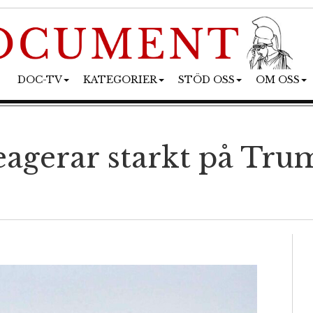
DOC-TV
KATEGORIER
STÖD OSS
OM OSS
eagerar starkt på Tru