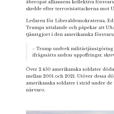
åberopat alliansens kollektiva försvars
skedde efter terroristattackerna mot 
Ledaren för Liberaldemokraterna, Ed 
Trumps uttalande och påpekar att USA:
tjänstgjort i den amerikanska försvar
– Trump undvek militärtjänstgöring
ifrågasätta andras uppoffringar, skr
Över 2.450 amerikanska soldater döda
mellan 2001 och 2021. Utöver dessa dö
amerikanska soldater i strid under de 
närvaro.