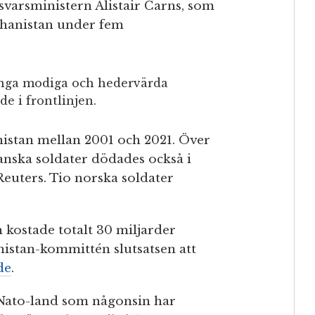
arsministern Alistair Carns, som
fghanistan under fem
 Många modiga och hedervärda
e i frontlinjen.
nistan mellan 2001 och 2021. Över
anska soldater dödades också i
euters. Tio norska soldater
kostade totalt 30 miljarder
nistan-kommittén slutsatsen att
de
.
 Nato-land som någonsin har