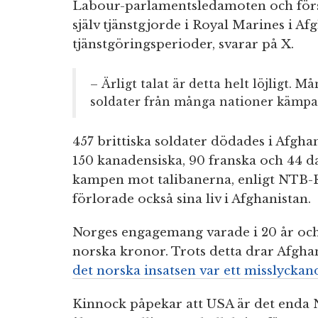
Labour-parlamentsledamoten och försv
själv tjänstgjorde i Royal Marines i A
tjänstgöringsperioder, svarar på X.
– Ärligt talat är detta helt löjligt.
soldater från många nationer kämpad
457 brittiska soldater dödades i Afgha
150 kanadensiska, 90 franska och 44 d
kampen mot talibanerna, enligt NTB-R
förlorade också sina liv i Afghanistan.
Norges engagemang varade i 20 år och 
norska kronor. Trots detta drar Afgha
det norska insatsen var ett misslyckan
Kinnock påpekar att USA är det enda