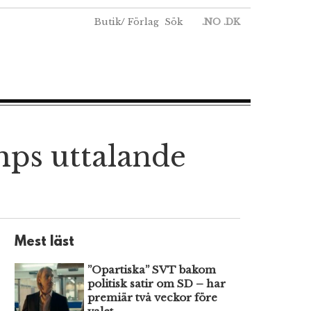
Butik
/
Förlag
Sök
.NO
.DK
mps uttalande
Mest läst
”Opartiska” SVT bakom
politisk satir om SD – har
premiär två veckor före