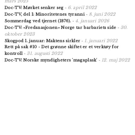
mars 2025
6. april 2022
Doc-TV: Mørket senker seg
-
8. juni 2022
Doc-TV, del I: Minoritetenes tyranni
-
4. januari 2026
Sommerdag ved tjernet (1876).
-
30.
Doc-TV: «Freds­nasjonen» Norge tar barbariets side
-
oktober 2023
1. januari 2022
Skogpod 1. januar: Maktens sirkler
-
Rett på sak #10 - Det grønne skiftet er et verktøy for
31. augusti 2022
kontroll
-
12. maj 2022
Doc-TV: Norske myndigheters 'magaplask'
-