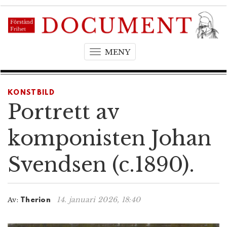
MENY
T
o
g
g
KONSTBILD
l
Portrett av
e
n
komponisten Johan
a
v
Svendsen (c.1890).
i
g
a
t
14. januari 2026, 18:40
Av:
Therion
i
o