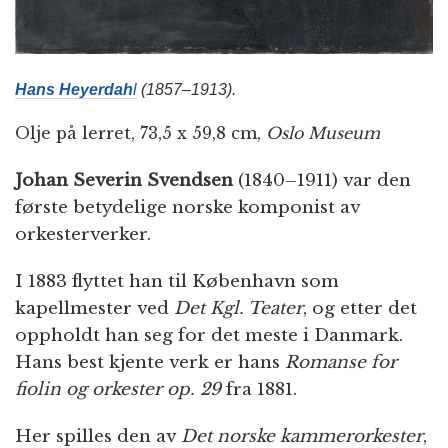
Hans Heyerdah
l
(1857–1913).
Olje på lerret, 73,5 x 59,8 cm,
Oslo Museum
Johan Severin Svendsen
(1840–1911) var den
første betydelige norske komponist av
orkesterverker.
I 1883 flyttet han til København som
kapellmester ved
Det Kgl. Teater
, og etter det
oppholdt han seg for det meste i Danmark.
Hans best kjente verk er hans
Romanse for
fiolin og orkester op. 29
fra 1881.
Her spilles den av
Det norske kammerorkester
,