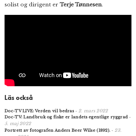
solist og dirigent er
Terje Tønnesen
.
Läs också
2. mars 2022
Doc-TV LIVE: Verden vil bedras
-
Doc-TV: Landbruk og fiske er landets egentlige ryggrad
-
5. maj 2022
23.
Portrett av fotografen Anders Beer Wilse (1892).
-