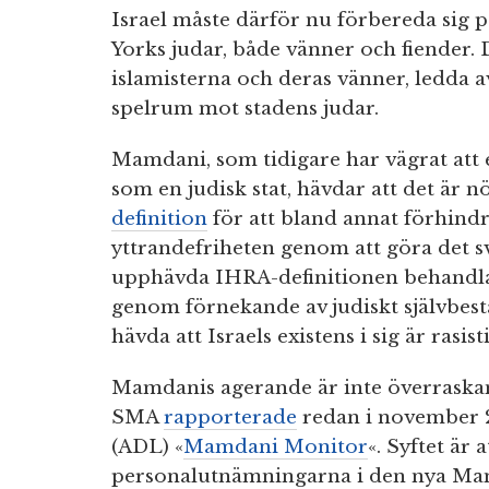
Israel måste därför nu förbereda sig
Yorks judar, både vänner och fiender. 
islamisterna och deras vänner, ledda 
spelrum mot stadens judar.
Mamdani, som tidigare har vägrat att e
som en judisk stat, hävdar att det är 
definition
för att bland annat förhind
yttrandefriheten genom att göra det sv
upphävda IHRA-definitionen behandlar
genom förnekande av judiskt självbes
hävda att Israels existens i sig är rasisti
Mamdanis agerande är inte överraskan
SMA
rapporterade
redan i november 
(ADL) «
Mamdani Monitor
«. Syftet är 
personalutnämningarna i den nya Ma