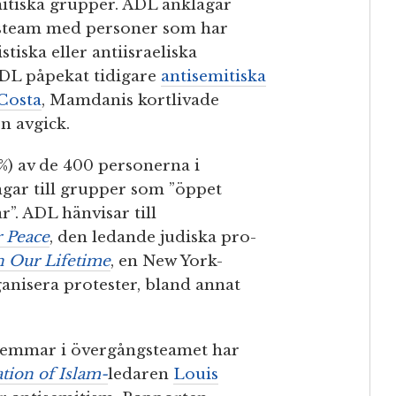
mitiska grupper. ADL anklagar
ngsteam med personer som har
stiska eller antiisraeliska
ADL påpekat tidigare
antisemitiska
Costa
, Mamdanis kortlivade
on avgick.
%) av de 400 personerna i
ar till grupper som ”öppet
”. ADL hänvisar till
r Peace
, den ledande judiska pro-
n Our Lifetime
, en New York-
anisera protester, bland annat
dlemmar i övergångsteamet har
tion of Islam-
ledaren
Louis