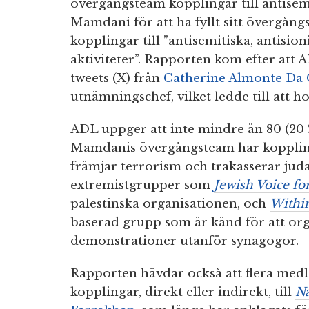
övergångsteam kopplingar till antise
Mamdani för att ha fyllt sitt övergå
kopplingar till ”antisemitiska, antisioni
aktiviteter”. Rapporten kom efter att 
tweets (X) från
Catherine Almonte Da 
utnämningschef, vilket ledde till att h
ADL uppger att inte mindre än 80 (20 
Mamdanis övergångsteam har koppling
främjar terrorism och trakasserar judar
extremistgrupper som
Jewish Voice fo
palestinska organisationen, och
Withi
baserad grupp som är känd för att org
demonstrationer utanför synagogor.
Rapporten hävdar också att flera me
kopplingar, direkt eller indirekt, till
Na