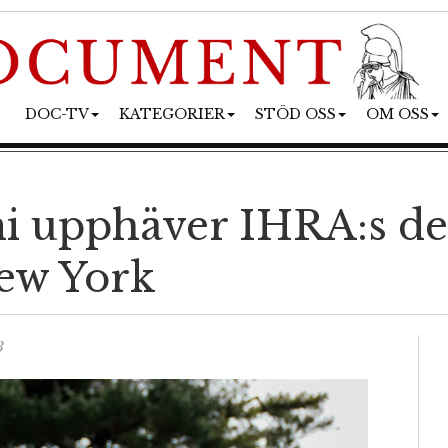
DOC-TV
KATEGORIER
STÖD OSS
OM OSS
upphäver IHRA:s defi
New York
3