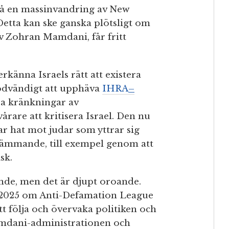
 på en massinvandring av New
Detta kan ske ganska plötsligt om
av Zohran Mamdani, får fritt
rkänna Israels rätt att existera
nödvändigt att upphäva
IHRA
–
ra kränkningar av
årare att kritisera Israel. Den nu
 hat mot judar som yttrar sig
tämmande, till exempel genom att
sk.
de, men det är djupt oroande.
2025 om Anti-Defamation League
att följa och övervaka politiken och
mdani-administrationen och