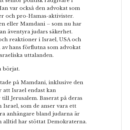
t senior politisk rådgivare i
 Han var också den advokat som
er och pro-Hamas-aktivister.
den eller Mamdani – som nu har
n äventyra judars säkerhet.
h reaktioner i Israel, USA och
d av hans förflutna som advokat
sraeliska uttalanden.
 börjat.
östade på Mamdani, inklusive den
 att Israel endast kan
till Jerusalem. Baserat på deras
n Israel, som de anser vara ett
ra anhängare bland judarna är
m alltid har stöttat Demokraterna.