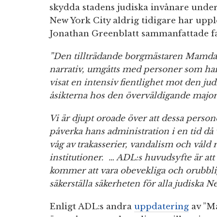
skydda stadens judiska invånare unde
New York City aldrig tidigare har uppl
Jonathan Greenblatt sammanfattade fall
”Den tillträdande borgmästaren Mamdan
narrativ, umgåtts med personer som har
visat en intensiv fientlighet mot den ju
åsikterna hos den överväldigande majori
Vi är djupt oroade över att dessa perso
påverka hans administration i en tid då 
våg av trakasserier, vandalism och våld 
institutioner. … ADL:s huvudsyfte är att 
kommer att vara obevekliga och orubblig
säkerställa säkerheten för alla judiska N
Enligt ADL:s andra
uppdatering
av ”M