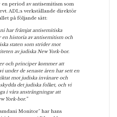
r en period av antisemitism som
evt. ADL:s verkställande direktör
et på följande sätt:
i har främjat antisemitiska
 en historia av antisemitism och
diska staten som strider mot
teten av judiska New York-bor.
ner och principer kommer att
vi under de senaste åren har sett en
riktat mot judiska invånare och
skydda det judiska folket, och vi
a i våra ansträngningar att
ew York-bor.”
amdani Monitor” har hans