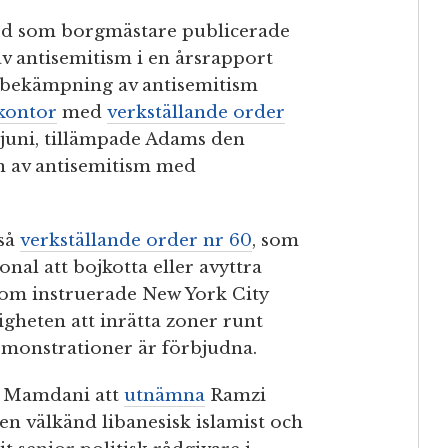
od som borgmästare publicerade
v antisemitism i en årsrapport
 bekämpning av antisemitism
kontor
med
verkställande order
 juni, tillämpade Adams den
on av antisemitism med
så
verkställande order nr 60
, som
al att bojkotta eller avyttra
som instruerade New York City
gheten att inrätta zoner runt
demonstrationer är förbjudna.
e Mamdani att
utnämna
Ramzi
 en välkänd libanesisk islamist och