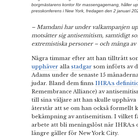
borgmästarens kontor för massengagemang, håller up
presskonferens i New York, fredagen den 2 januari 20
– Mamdani har under valkampanjen uppr
motsätter sig antisemitism, samtidigt s
extremistiska personer – och många av
Några timmar efter att han tillträtt 
upphäver
alla
stadgar
som införts av 
Adams under de senaste 15 månaderna,
judar. Bland dem finns
IHRA:s definiti
Remembrance Alliance) av antisemit
till sina väljare att han skulle upphäva
återstår att se om han också formellt
bekämpning av antisemitism. I vilket 
arbete att bli meningslöst när IHRA:s 
längre gäller för New York City.