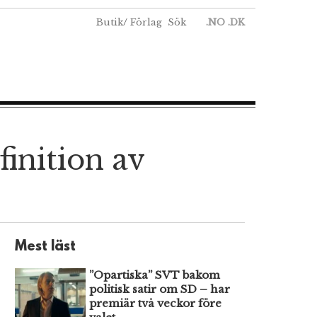
Butik
/
Förlag
Sök
.NO
.DK
nition av
Mest läst
”Opartiska” SVT bakom
politisk satir om SD – har
premiär två veckor före