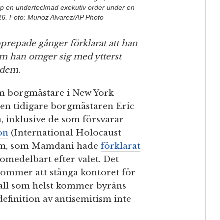
p en undertecknad exekutiv order under en
26. Foto: Munoz Alvarez/AP Photo
epade gånger förklarat att han
om han omger sig med ytterst
 dem.
som borgmästare i New York
den tidigare borgmästaren Eric
 inklusive de som försvarar
on
(International Holocaust
ism, som Mamdani hade
förklarat
 omedelbart efter valet. Det
 kommer att stänga kontoret för
fall som helst kommer byråns
definition av antisemitism inte