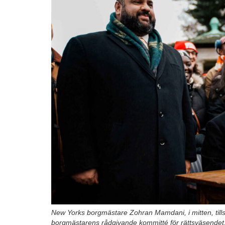
New Yorks borgmästare Zohran Mamdani, i mitten, tills
borgmästarens rådgivande kommitté för rättsväsendet,