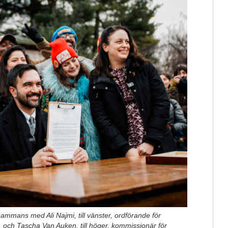
ammans med Ali Najmi, till vänster, ordförande för
 och Tascha Van Auken, till höger, kommissionär för