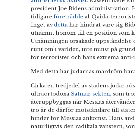
anti-israelisk aktivist
. Kassem hade vari
president Joe Bidens administration.
tidigare
företrädde
al-Qaida-terrorist
Inget av
detta
har hindrat vare sig Bi
utnämnt honom till en position som ka
Utnämningen orsakade uppståndelse oc
runt om i världen, inte minst på grun
för terrorister och hans extrema anti-i
Med detta har judarnas mardröm bara
Cirka en tredjedel av stadens judar r
ultraortodoxa
Satmar-sekten,
som tror
återuppbyggas när Messias återvänder 
tro är de därför motståndare till state
hinder för Messias ankomst. Hans and
naturligtvis den radikala vänstern, so