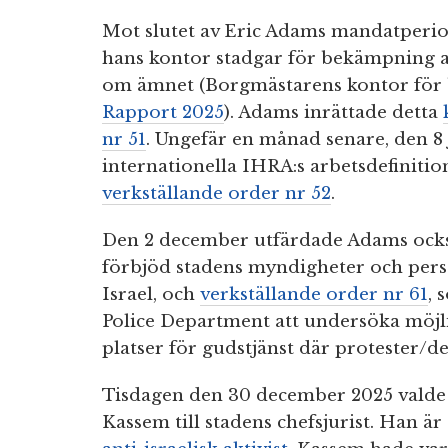
Mot slutet av Eric Adams mandatperi
hans kontor stadgar för bekämpning a
om ämnet (Borgmästarens kontor för
Rapport 2025
). Adams inrättade detta
nr 51
. Ungefär en månad senare, den 8
internationella IHRA:s arbetsdefiniti
verkställande order nr 52
.
Den 2 december utfärdade Adams ock
förbjöd stadens myndigheter och person
Israel, och
verkställande order nr 61
, 
Police Department att undersöka möjli
platser för gudstjänst där protester/
Tisdagen den 30 december 2025 vald
Kassem till stadens chefsjurist. Han är