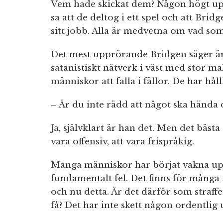
Vem hade skickat dem? Någon högt upp
sa att de deltog i ett spel och att Brid
sitt jobb. Alla är medvetna om vad som
Det mest upprörande Bridgen säger är a
satanistiskt nätverk i väst med stor ma
människor att falla i fällor. De har h
– Är du inte rädd att något ska hända d
Ja, självklart är han det. Men det bästa
vara offensiv, att vara frispråkig.
Många människor har börjat vakna upp
fundamentalt fel. Det finns för många
och nu detta. Är det därför som straff
få? Det har inte skett någon ordentlig