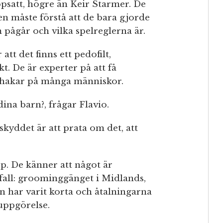
satt, högre än Keir Starmer. De
gen måste förstå att de bara gjorde
 pågår och vilka spelreglerna är.
tt det finns ett pedofilt,
kt. De är experter på att få
ållhakar på många människor.
ina barn?, frågar Flavio.
 skyddet är att prata om det, att
. De känner att något är
 fall: groominggänget i Midlands,
en har varit korta och åtalningarna
 uppgörelse.