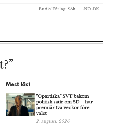
Butik
/
Förlag
Sök
.NO
.DK
t?”
Mest läst
”Opartiska” SVT bakom
politisk satir om SD – har
premiär två veckor före
valet
2. augusti, 2026