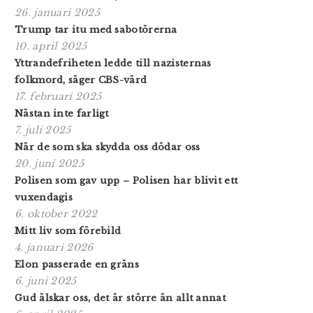
26. januari 2025
Trump tar itu med sabotörerna
10. april 2025
Yttrandefriheten ledde till nazisternas
folkmord, säger CBS-värd
17. februari 2025
Nästan inte farligt
7. juli 2025
När de som ska skydda oss dödar oss
20. juni 2025
Polisen som gav upp – Polisen har blivit ett
vuxendagis
6. oktober 2022
Mitt liv som förebild
4. januari 2026
Elon passerade en gräns
6. juni 2025
Gud älskar oss, det är större än allt annat