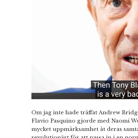
Om jag inte hade träffat Andrew Bridge
Flavio Pasquino gjorde med Naomi Wolf
mycket uppmärksamhet åt deras samtal
revolutionärt för att passa in i en norm