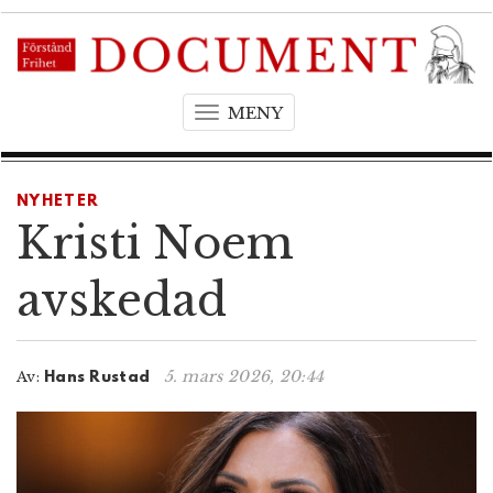
MENY
T
o
g
g
NYHETER
l
Kristi Noem
e
n
avskedad
a
v
i
5. mars 2026, 20:44
Av:
Hans Rustad
g
a
t
i
o