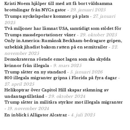
Kristi Noem hjälper till med att få bort våldsamma
29. januari 2025
brottslingar från NYC:s gator
-
27. januari
Trumps nyckelspelare kommer på plats
-
2025
Två miljoner har lämnat USA, samtidigt som stödet för
29. oktober 2025
Trumps massdeportationer växer
-
Only in America: Rumänsk Beckham-bedragare gripen,
22.
uzbekisk jihadist bakom ratten på en semitrailer
-
november 2025
Demokraterna röstade emot lagen som ska skydda
9. mars 2025
kvinnor från illegala
-
5. januari 2026
Trump sätter en ny standard
-
800 illegala migranter gripna i Florida på fyra dagar
-
27. april 2025
Helikoptrar över Capitol Hill skapar stämning av
29. oktober 2024
undantagstillstånd
-
Trump sätter in militära styrkor mot illegala migranter
19. november 2024
-
4. juli 2025
En inblick i Alligator Alcatraz
-