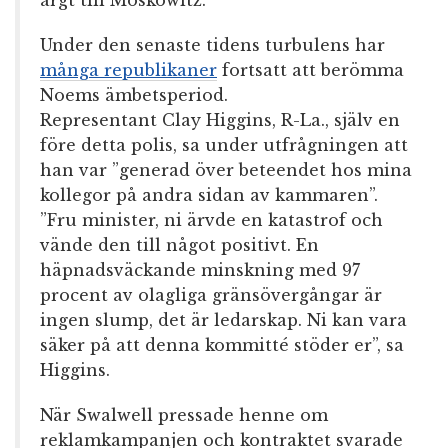
argt till Moskowitz.
Under den senaste tidens turbulens har
många republikaner
fortsatt att berömma
Noems ämbetsperiod.
Representant Clay Higgins, R-La., själv en
före detta polis, sa under utfrågningen att
han var ”generad över beteendet hos mina
kollegor på andra sidan av kammaren”.
”Fru minister, ni ärvde en katastrof och
vände den till något positivt. En
häpnadsväckande minskning med 97
procent av olagliga gränsövergångar är
ingen slump, det är ledarskap. Ni kan vara
säker på att denna kommitté stöder er”, sa
Higgins.
När Swalwell pressade henne om
reklamkampanjen och kontraktet svarade