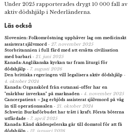
Under 2025 rapporterades drygt 10 000 fall av
aktiv dödshjälp i Nederländerna.
Läs också
Slovenien: Folkomröstning upphäver lag om medicinskt
27. november 2025
assisterat självmord
-
Storbritannien i full färd med att ersätta civilisation
21. juni 2025
med barbari
-
Kanada: Anglikanska kyrkan tar fram liturgi för
7. augusti 2026
dödshjälp
-
Den brittiska regeringen vill legalisera aktiv dödshjälp
-
4. oktober 2024
Kanada: Organskörd från eutanasi-offer har en
4. november 2025
"märkbar inverkan" på marknaden
-
Cancerpatient: – Jag erbjöds assisterat självmord på väg
21. oktober 2024
in till operationssalen
-
Schweiz: Burkaförbudet har trätt i kraft. Första böterna
7. april 2025
utfärdade
-
Kanada: Känd skådespelerska går till domstol för att få
12. januari 2026
dödshjälp
-