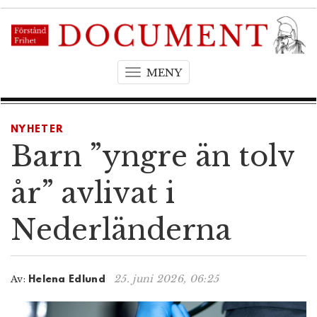
MENY
T
o
g
g
NYHETER
l
Barn ”yngre än tolv
e
n
år” avlivat i
a
v
Nederländerna
i
g
a
t
25. juni 2026, 06:25
Av:
Helena Edlund
i
o