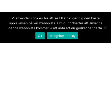
Vi använder cookies för att se till att vi ger dig den bästa
upplevelsen på vår webbplats. Om du fortsätter att använda
denna webbplats kommer vi att anta att du godkänner detta.
Ok
Integritetspolicy
Kontakt/tips oss
Om oss
Document.se