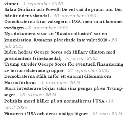
5. september 2020
vinner
-
Säkra Giuliani och Powell: De vet vad de pratar om. Det
20. november 2020
här är tidens skandal
-
Demokraterna firar valsegern i USA, men snart kommer
6. november 2025
vardagen
-
Nya dokument visar att "Russia collusion" var en
26.
konspiration. Ryssarna påverkade inte valet 2016
-
juli 2025
Biden hedrar George Soros och Hillary Clinton med
5. januari 2025
presidentens frihetsmedalj
-
Trump utreder George Soros för eventuell finansiering
27. september 2025
av terrorrelaterade grupper
-
Demokraterna ställs inför ett enormt dilemma om
3. november 2024
Harris förlorar
-
Stora investerare börjar satsa sina pengar på en Trump-
23. oktober 2024
seger
-
10.
Politiska mord håller på att normaliseras i USA
-
april 2025
21. mars 2025
Vänstern i USA och deras otaliga lögner
-