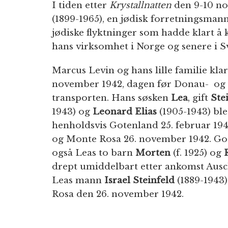
I tiden etter
Krystallnatten
den 9-10 no
(1899-1965), en jødisk forretningsmann 
jødiske flyktninger som hadde klart 
hans virksomhet i Norge og senere i S
Marcus Levin og hans lille familie kla
november 1942, dagen før Donau- og 
transporten. Hans søsken
Lea
, gift
Ste
1943) og
Leonard Elias
(1905-1943) ble
henholdsvis Gotenland 25. februar 19
og Monte Rosa 26. november 1942. Go
også Leas to barn
Morten
(f. 1925) og
drept umiddelbart etter ankomst Ausc
Leas mann
Israel Steinfeld
(1889-1943)
Rosa den 26. november 1942.