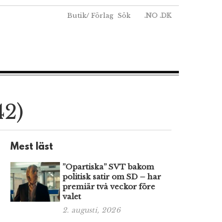
Butik
/
Förlag
Sök
.NO
.DK
42)
Mest läst
”Opartiska” SVT bakom
politisk satir om SD – har
premiär två veckor före
valet
2. augusti, 2026