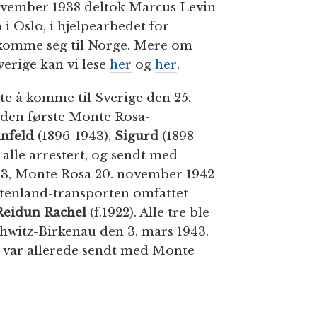
vember 1938 deltok Marcus Levin
i Oslo, i hjelpearbedet for
å komme seg til Norge. Mere om
verige kan vi lese
her
og
her
.
rte å komme til Sverige den 25.
den første Monte Rosa-
infeld
(1896-1943),
Sigurd
(1898-
 alle arrestert, og sendt med
43, Monte Rosa 20. november 1942
tenland-transporten omfattet
Reidun Rachel
(f.1922). Alle tre ble
hwitz-Birkenau den 3. mars 1943.
 var allerede sendt med Monte