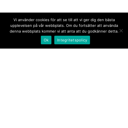
Vi använder cookies för att se till att vi ger dig den bästa
upplevelsen på vår webbplats. Om du fortsätter att använda
denna webbplats kommer vi att anta att du godkänner detta.
Ok
Integritetspolicy
Kontakt/tips oss
Om oss
Document.se