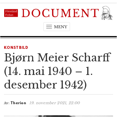
MENY
T
o
g
g
KONSTBILD
l
Bjørn Meier Scharff
e
n
(14. mai 1940 – 1.
a
v
desember 1942)
i
g
a
t
19. november 2021, 22:00
Av:
Therion
i
o