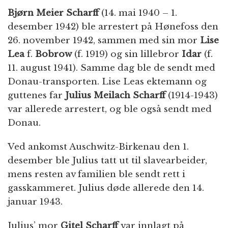
Bjørn Meier Scharff
(14. mai 1940 – 1.
desember 1942) ble arrestert på Hønefoss den
26. november 1942, sammen med sin mor
Lise
Lea
f.
Bobrow
(f. 1919) og sin lillebror
Idar
(f.
11. august 1941). Samme dag ble de sendt med
Donau-transporten. Lise Leas ektemann og
guttenes far
Julius Meilach Scharff
(1914-1943)
var allerede arrestert, og ble også sendt med
Donau.
Ved ankomst Auschwitz-Birkenau den 1.
desember ble Julius tatt ut til slavearbeider,
mens resten av familien ble sendt rett i
gasskammeret. Julius døde allerede den 14.
januar 1943.
Julius’ mor
Gitel Scharff
var innlagt på