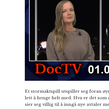
Et stormaktspill utspiller seg foran øy
lett å henge helt med. Hva er det som 
sier seg villig til å inngå nye avtaler