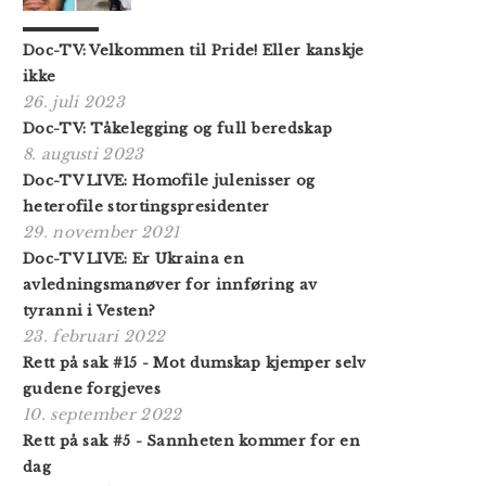
Doc-TV: Velkommen til Pride! Eller kanskje
ikke
26. juli 2023
Doc-TV: Tåkelegging og full beredskap
8. augusti 2023
Doc-TV LIVE: Homofile julenisser og
heterofile stortingspresidenter
29. november 2021
Doc-TV LIVE: Er Ukraina en
avledningsmanøver for innføring av
tyranni i Vesten?
23. februari 2022
Rett på sak #15 - Mot dumskap kjemper selv
gudene forgjeves
10. september 2022
Rett på sak #5 - Sannheten kommer for en
dag