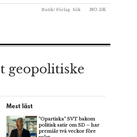
Butik
/
Förlag
Sök
.NO
.DK
t geopolitiske
Mest läst
”Opartiska” SVT bakom
politisk satir om SD – har
premiär två veckor före