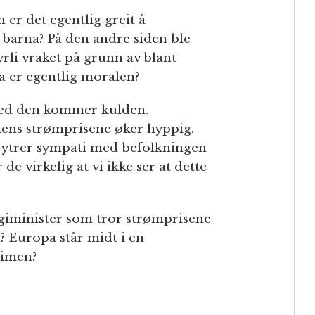
er det egentlig greit å
r barna? På den andre siden ble
rli vraket på grunn av blant
a er egentlig moralen?
med den kommer kulden.
mens strømprisene øker hyppig.
ne ytrer sympati med befolkningen
e virkelig at vi ikke ser at dette
rgiminister som tror strømprisene
? Europa står midt i en
timen?