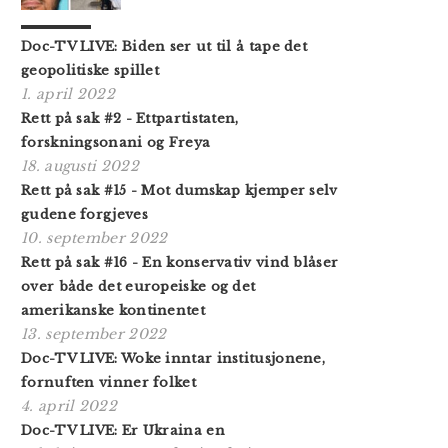
Doc-TV LIVE: Biden ser ut til å tape det
geopolitiske spillet
1. april 2022
Rett på sak #2 - Ettpartistaten,
forskningsonani og Freya
18. augusti 2022
Rett på sak #15 - Mot dumskap kjemper selv
gudene forgjeves
10. september 2022
Rett på sak #16 - En konservativ vind blåser
over både det europeiske og det
amerikanske kontinentet
13. september 2022
Doc-TV LIVE: Woke inntar institusjonene,
fornuften vinner folket
4. april 2022
Doc-TV LIVE: Er Ukraina en