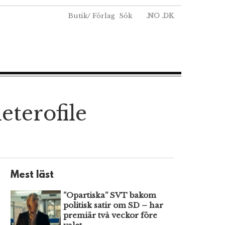
Butik
/
Förlag
Sök
.NO
.DK
eterofile
Mest läst
”Opartiska” SVT bakom
politisk satir om SD – har
premiär två veckor före