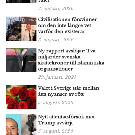
valet
2. augusti, 2026
Civilisationen försvinner
om den inte längre vet
varför den existerar
3. augusti, 2026
Ny rapport avslöjar: Två
miljarder svenska
skattekronor till islamistiska
organisationer
29. januari, 2025
Valet i Sverige står mellan
åtta nyanser av rött
5. augusti, 2026
Nytt attentatsförsök mot
Trump avvärjt
5. augusti, 2026