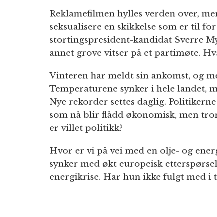
Reklamefilmen hylles verden over, men 
seksualisere en skikkelse som er til fo
stortingspresident-kandidat Sverre My
annet grove vitser på et partimøte. Hv
Vinteren har meldt sin ankomst, og 
Temperaturene synker i hele landet, 
Nye rekorder settes daglig. Politiker
som nå blir flådd økonomisk, men tror d
er villet politikk?
Hvor er vi på vei med en olje- og ene
synker med økt europeisk etterspørsel
energikrise. Har hun ikke fulgt med i 