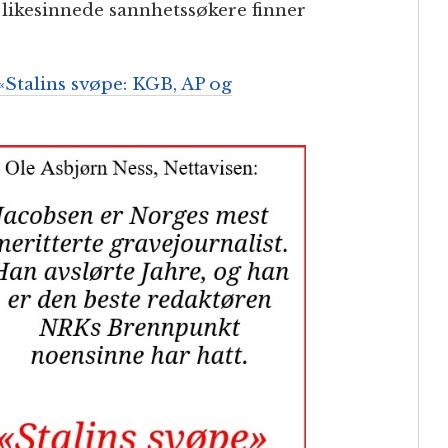
e likesinnede sannhetssøkere finner
«Stalins svøpe: KGB, AP og